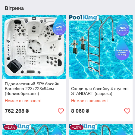
Вітрина
Гідромасажний SPA басейн
Barcelona 223х223х94см
Сходи для басейну 4 ступені
(Великобританія)
STANDART (широка)
Немає в наявності
Немає в наявності
762 268
8 060
₴
₴
–10%
–10%