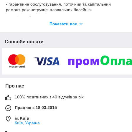
- гарантійне обслуговування, поточний та капітальний
ремонт, реконструкція плавальних басейнів
- сервісне обслуговування
Показати все
- продаж обладнання, аксесуарів, комплектуючих і хімії для
дезінфекції води басейну
Способи оплати
Про нас
100% позитивних з 40 відгуків за рік
Працює з 18.03.2015
м. Київ
Київ, Україна