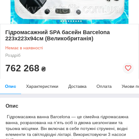
Гідромасажний SPA басейн Barcelona
223х223х94см (Великобританія)
Немає в наявності
Роздріб
762 268
₴
Опис
Характеристики
Доставка
Оплата
Умови п
Опис
Гідромасажна ванна Barcelona — це сімейна гідромасажна
ванна, розрахована на п’ять осіб із двома шезлонгами та
трьома місцями. Він включає в себе потужні струмені, водні
елементи та світлодіодні ліхтарі. Використовуючи 3 насоси