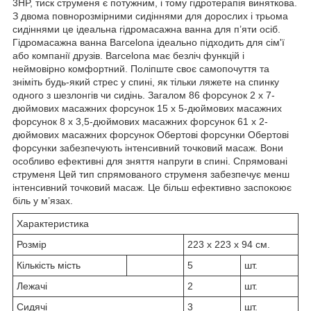
3HP, тиск струменя є потужним, і тому гідротерапія виняткова.
З двома повнорозмірними сидіннями для дорослих і трьома
сидіннями це ідеальна гідромасажна ванна для п’яти осіб.
Гідромасажна ванна Barcelona ідеально підходить для сім'ї
або компанії друзів. Barcelona має безліч функцій і
неймовірно комфортний. Поліпште своє самопочуття та
зніміть будь-який стрес у спині, як тільки ляжете на спинку
одного з шезлонгів чи сидінь. Загалом 86 форсунок 2 х 7-
дюймових масажних форсунок 15 х 5-дюймових масажних
форсунок 8 х 3,5-дюймових масажних форсунок 61 х 2-
дюймових масажних форсунок Обертові форсунки Обертові
форсунки забезпечують інтенсивний точковий масаж. Вони
особливо ефективні для зняття напруги в спині. Спрямовані
струменя Цей тип спрямованого струменя забезпечує менш
інтенсивний точковий масаж. Це більш ефективно заспокоює
біль у м’язах.
Характеристика
Розмір
223 х 223 х 94 см.
Кількість мість
5
шт.
Лежачі
2
шт.
Сидячі
3
шт.