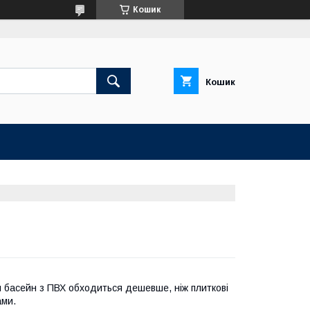
Кошик
Кошик
ий басейн з ПВХ обходиться дешевше, ніж плиткові
ами.