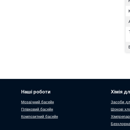
Наші роботи
Хімія д
Мозаїчний басейн
Засоби дл
Плівковий басейн
Шокові хл
Композитний басейн
Хімпрепар
Безхлорна