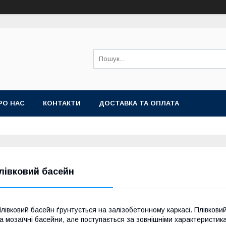
РО НАС
КОНТАКТИ
ДОСТАВКА ТА ОПЛАТА
лівковий басейн
лівковий басейн ґрунтується на залізобетонному каркасі. Плівков
а мозаїчні басейни, але поступається за зовнішніми характеристик