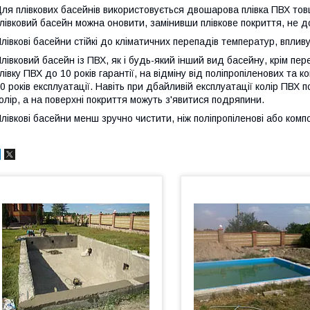
ля плівкових басейнів використовується двошарова плівка ПВХ то
лівковий басейн можна оновити, замінивши плівкове покриття, не 
лівкові басейни стійкі до кліматичних перепадів температур, вплив
лівковий басейн із ПВХ, як і будь-який інший вид басейну, крім пер
лівку ПВХ до 10 років гарантії, на відміну від поліпропіленових та 
0 років експлуатації. Навіть при дбайливій експлуатації колір ПВХ
олір, а на поверхні покриття можуть з'явитися подряпини.
лівкові басейни менш зручно чистити, ніж поліпропіленові або компо