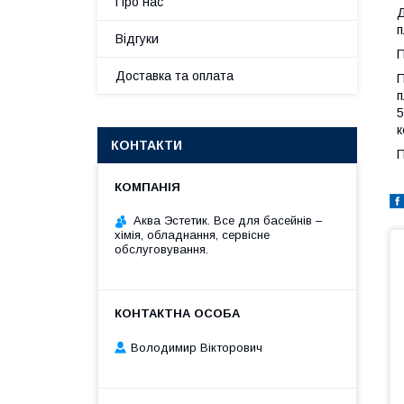
Про нас
Д
п
Відгуки
П
Доставка та оплата
П
п
5
к
КОНТАКТИ
П
Аква Эстетик. Все для басейнів –
хімія, обладнання, сервісне
обслуговування.
Володимир Вікторович