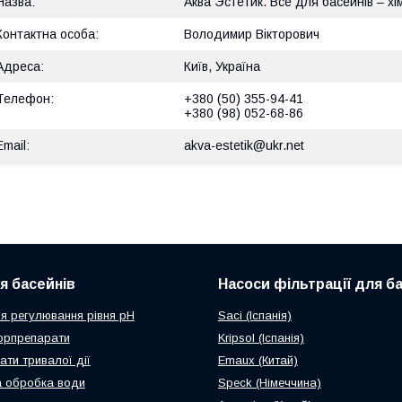
Аква Эстетик. Все для басейнів – хі
Володимир Вікторович
Київ, Україна
+380 (50) 355-94-41
+380 (98) 052-68-86
akva-estetik@ukr.net
ля басейнів
Насоси фільтрації для б
я регулювання рівня рН
Saci (Іспанія)
орпрепарати
Kripsol (Іспанія)
ати тривалої дії
Emaux (Китай)
 обробка води
Speck (Німеччина)