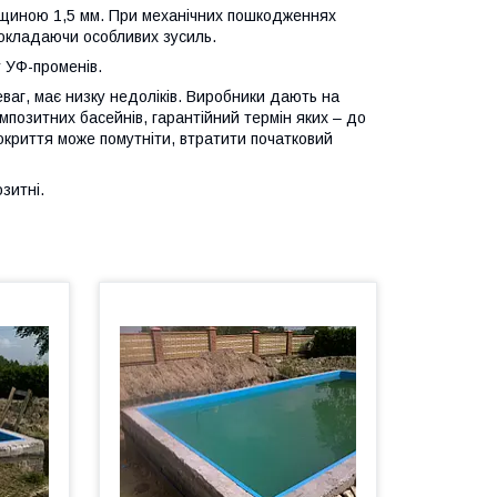
вщиною 1,5 мм. При механічних пошкодженнях
докладаючи особливих зусиль.
у УФ-променів.
еваг, має низку недоліків. Виробники дають на
композитних басейнів, гарантійний термін яких – до
 покриття може помутніти, втратити початковий
зитні.