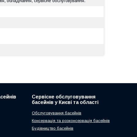
мія, обладнання, сервісне обслуговування.
асейнів
Сервісне обслуговування
басейнів у Києві та області
Обслуговування басейнів
Консервація та розконсервація басейнів
Будівництво басейнів