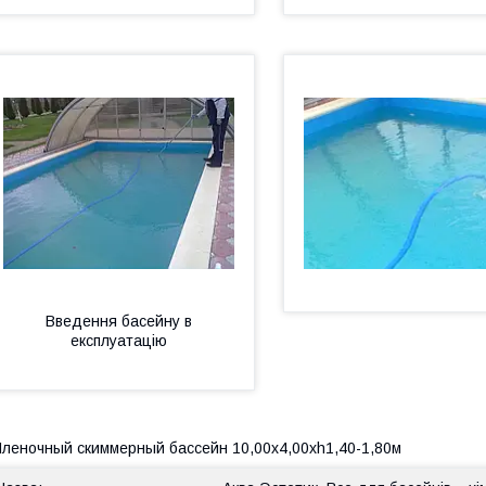
Введення басейну в
експлуатацію
леночный скиммерный бассейн 10,00х4,00хh1,40-1,80м