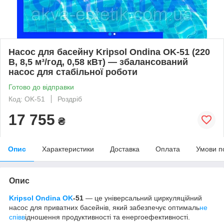
Насос для басейну Kripsol Ondina OK-51 (220
В, 8,5 м³/год, 0,58 кВт) — збалансований
насос для стабільної роботи
Готово до відправки
Код: OK-51
Роздріб
17 755
₴
Опис
Характеристики
Доставка
Оплата
Умови п
Опис
Kripsol Ondina OK
-51
— це універсальний циркуляційний
насос для приватних басейнів, який забезпечує оптималь
не
співв
ідношення продуктивності та енергоефективності.