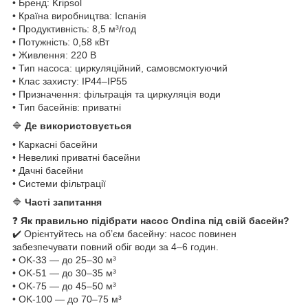
• Бренд: Kripsol
• Країна виробництва: Іспанія
• Продуктивність: 8,5 м³/год
• Потужність: 0,58 кВт
• Живлення: 220 В
• Тип насоса: циркуляційний, самовсмоктуючий
• Клас захисту: IP44–IP55
• Призначення: фільтрація та циркуляція води
• Тип басейнів: приватні
🔷
Де використовується
• Каркасні басейни
• Невеликі приватні басейни
• Дачні басейни
• Системи фільтрації
🔷
Часті запитання
❓
Як правильно підібрати насос Ondina під свій басейн?
✔️ Орієнтуйтесь на об’єм басейну: насос повинен
забезпечувати повний обіг води за 4–6 годин.
• OK-33 — до 25–30 м³
• OK-51 — до 30–35 м³
• OK-75 — до 45–50 м³
• OK-100 — до 70–75 м³