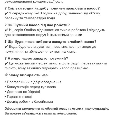
рекомендованої концентрації солі.
❓
Скільки годин на добу повинен працювати насос?
✔️ У середньому 6–10 годин на добу, залежно від об’єму
басейну та температури води.
❓
Чи шумний насос під час роботи?
✔️ Ні, серія Ondina відрізняється тихою роботою і підходить
для встановлення поруч із житловими зонами.
❓
Що буде, якщо вибрати занадто слабкий насос?
✔️ Вода буде фільтруватися повільно, що призведе до
помутніння та збільшення витрат на хімію.
❓
А якщо насос занадто потужний?
✔️ Це може знизити ефективність фільтрації і перевантажити
фільтр, тому важливо підбирати насос правильно.
🔷
Чому вибирають нас
• Професійний підбір обладнання
• Консультація перед купівлею
• Доставка по Україні
• Гарантія якості
• Досвід роботи з басейнами
Оформити замовлення на обраний товар та отримати консультацію,
Ви можете зв'язавшись з нами за телефонами: