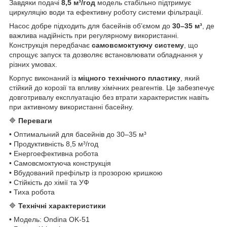
Завдяки подачі
8,5 м³/год
модель стабільно підтримує
циркуляцію води та ефективну роботу системи фільтрації.
Насос добре підходить для басейнів об’ємом до
30–35 м³
, де
важлива надійність при регулярному використанні.
Конструкція передбачає
самовсмоктуючу систему
, що
спрощує запуск та дозволяє встановлювати обладнання у
різних умовах.
Корпус виконаний із
міцного технічного пластику
, який
стійкий до корозії та впливу хімічних реагентів. Це забезпечує
довготривалу експлуатацію без втрати характеристик навіть
при активному використанні басейну.
🔷
Переваги
• Оптимальний для басейнів до 30–35 м³
• Продуктивність 8,5 м³/год
• Енергоефективна робота
• Самовсмоктуюча конструкція
• Вбудований префільтр із прозорою кришкою
• Стійкість до хімії та УФ
• Тиха робота
🔷
Технічні характеристики
• Модель: Ondina OK-51