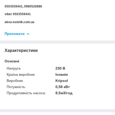
0503559441, 0980526886
viber 0503559441
akva-estetik.com.ua
Приховати
Характеристики
Основні
Напруга
230 В
Країна виробник
Іспанія
Виробник
Kripsol
Потужність:
0,58 кВт
Продуктивність насоса:
8,5м3/год