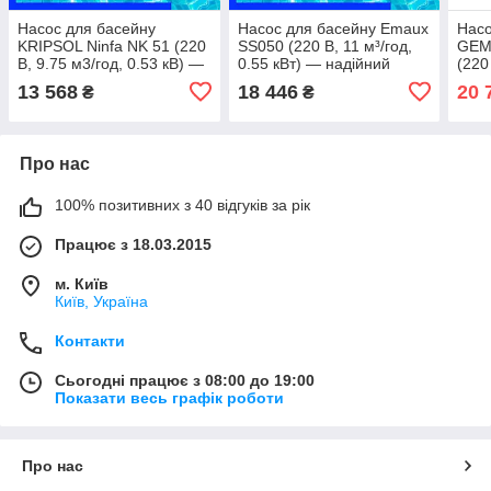
Насос для басейну
Насос для басейну Emaux
Насо
KRIPSOL Ninfa NK 51 (220
SS050 (220 В, 11 м³/год,
GEM
В, 9.75 м3/год, 0.53 кВ) —
0.55 кВт) — надійний
(220
універсальний насос для
насос для приватних
0.77
13 568
18 446
20 
₴
₴
стабільної фільтрації до
басейнів до 40–45 м³
збал
40 м³
стаб
Про нас
100% позитивних з 40 відгуків за рік
Працює з 18.03.2015
м. Київ
Київ, Україна
Контакти
Сьогодні працює з 08:00 до 19:00
Показати весь графік роботи
Про нас