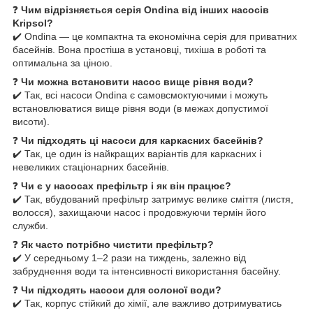
❓
Чим відрізняється серія Ondina від інших насосів
Kripsol?
✔️ Ondina — це компактна та економічна серія для приватних
басейнів. Вона простіша в установці, тихіша в роботі та
оптимальна за ціною.
❓
Чи можна встановити насос вище рівня води?
✔️ Так, всі насоси Ondina є самовсмоктуючими і можуть
встановлюватися вище рівня води (в межах допустимої
висоти).
❓
Чи підходять ці насоси для каркасних басейнів?
✔️ Так, це один із найкращих варіантів для каркасних і
невеликих стаціонарних басейнів.
❓
Чи є у насосах префільтр і як він працює?
✔️ Так, вбудований префільтр затримує велике сміття (листя,
волосся), захищаючи насос і продовжуючи термін його
служби.
❓
Як часто потрібно чистити префільтр?
✔️ У середньому 1–2 рази на тиждень, залежно від
забруднення води та інтенсивності використання басейну.
❓
Чи підходять насоси для солоної води?
✔️ Так, корпус стійкий до хімії, але важливо дотримуватись