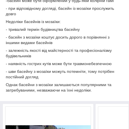
-басейн може бути оформлений у будь-якій колірній гамі
- при відповідному догляді, басейн із мозаїки прослужить
довго
Недоліки басейнів із мозаїки:
- тривалий термін будівництва басейну
- басейн з мозаїки коштує досить дорого в порівнянні з
іншими видами басейнів
- залежність якості від майстерності та професіоналізму
будівельників
- наявність гострих кутів може бути травмонебезпечною
- шви басейну з мозаїки можуть потемніти, тому потрібен
постійний догляд
Однак басейни з мозаїки залишаються популярними та
затребуваними, незважаючи на їхні недоліки.