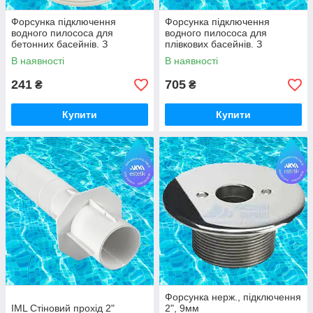
Форсунка підключення
Форсунка підключення
водного пилососа для
водного пилососа для
бетонних басейнів. З
плівкових басейнів. З
зовнішньою різьбою 2" і
зовнішньою різьбою 2" і
В наявності
В наявності
внутрішнім різьбленням 1
внутрішнім різьбленням 1 1/2
1/2"
241
705
₴
₴
Купити
Купити
Форсунка нерж., підключення
IML Стіновий прохід 2"
2", 9мм