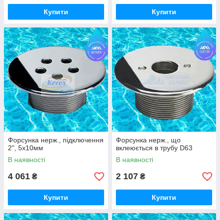
Купити
Купити
Форсунка нерж., підключення
Форсунка нерж., що
2", 5х10мм
вклеюється в трубу D63
В наявності
В наявності
4 061
2 107
₴
₴
Купити
Купити