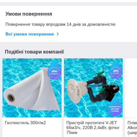
Умови повернення
Повернення товару впродовж 14 днів за домовленістю
Всі умови повернення
Подібні товари компанії
Геотекстиль 300г/м2
Пристрій протитечі V-JET
Плів
66м3/ч, 220В 2,4кВт, фітінг
Alko
75мм
(шир