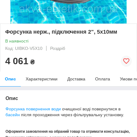
Форсунка нерж., підключення 2", 5х10мм
В наявності
Код: UIBKO-V5Х10
Роздріб
4 061
₴
Опис
Характеристики
Доставка
Оплата
Умови п
Опис
Форсунка повернення води
очищеної воді повернутися в
басейн
після проходження через фільтрувальну установку.
Оформити замовлення на обраний товар та отримати консультацію,