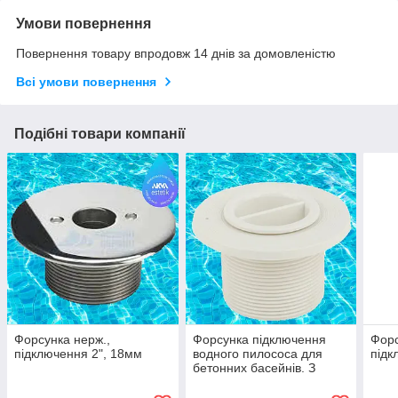
Умови повернення
Повернення товару впродовж 14 днів за домовленістю
Всі умови повернення
Подібні товари компанії
Форсунка нерж.,
Форсунка підключення
Форс
підключення 2", 18мм
водного пилососа для
підк
бетонних басейнів. З
зовнішньою різьбою 2" і
внутрішнім різьбленням 1