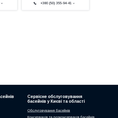
+380 (50) 355-94-41
асейнів
Сервісне обслуговування
басейнів у Києві та області
Обслуговування басейнів
Консервація та розконсервація басейнів