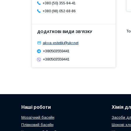
+380 (50) 355-94-41
+380 (98) 052-68-86
akva-estetik@ukr.net
+380503559441
+380503559441
Наші роботи
Хімія д
Мозаїчний басейн
Засоби дл
Плівковий басейн
Шокові хл