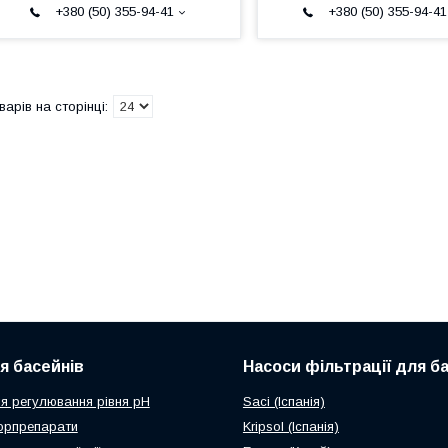
+380 (50) 355-94-41
+380 (50) 355-94-41
ля басейнів
Насоси фільтрації для б
я регулювання рівня рН
Saci (Іспанія)
орпрепарати
Kripsol (Іспанія)