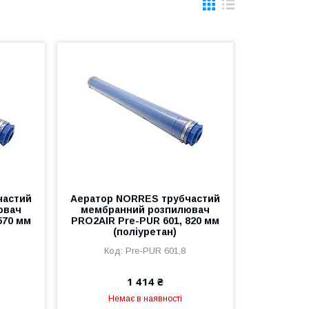
частий
Аератор NORRES трубчастий
ювач
мембранний розпилювач
570 мм
PRO2AIR Pre-PUR 601, 820 мм
(поліуретан)
Pre-PUR 601,8
1 414 ₴
Немає в наявності