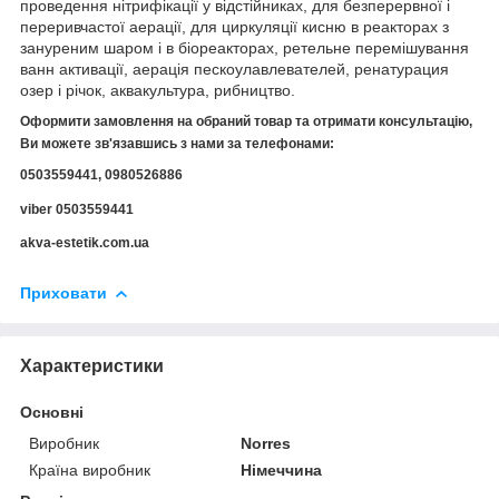
проведення нітрифікації у відстійниках, для безперервної і
переривчастої аерації, для циркуляції кисню в реакторах з
зануреним шаром і в біореакторах, ретельне перемішування
ванн активації, аерація пескоулавлевателей, ренатурация
озер і річок, аквакультура, рибництво.
Оформити замовлення на обраний товар та отримати консультацію,
Ви можете зв'язавшись з нами за телефонами:
0503559441, 0980526886
viber 0503559441
akva-estetik.com.ua
Приховати
Характеристики
Основні
Виробник
Norres
Країна виробник
Німеччина