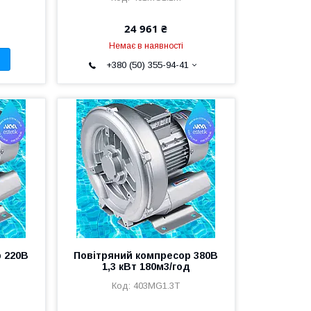
24 961 ₴
Немає в наявності
+380 (50) 355-94-41
 220В
Повітряний компресор 380В
д
1,3 кВт 180м3/год
403MG1.3T