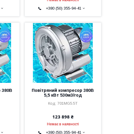
+380 (50) 355-94-41
 380В
Повітряний компресор 380В
д
5,5 кВт 530м3/год
701MG5.5T
123 898 ₴
Немає в наявності
+380 (50) 355-94-41