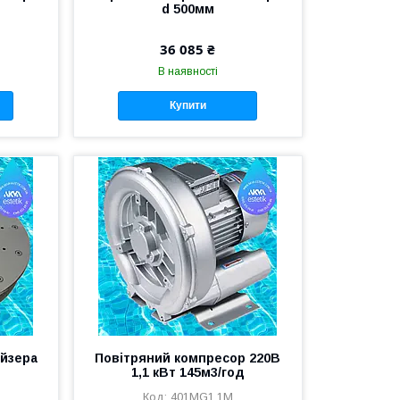
d 500мм
36 085 ₴
В наявності
Купити
ейзера
Повітряний компресор 220В
1,1 кВт 145м3/год
401MG1.1M