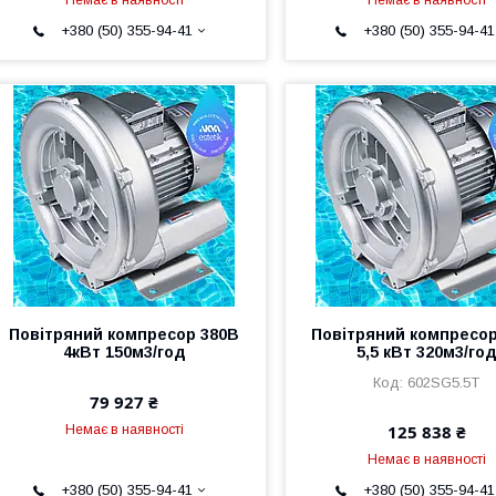
+380 (50) 355-94-41
+380 (50) 355-94-41
Повітряний компресор 380В
Повітряний компресор
4кВт 150м3/год
5,5 кВт 320м3/го
602SG5.5T
79 927 ₴
125 838 ₴
Немає в наявності
Немає в наявності
+380 (50) 355-94-41
+380 (50) 355-94-41