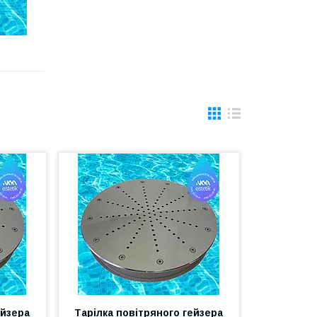
ейзера
Тарілка повітряного гейзера