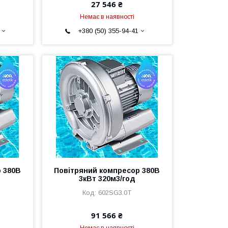
27 546 ₴
Немає в наявності
+380 (50) 355-94-41
 380В
Повітряний компресор 380В
д
3кВт 320м3/год
602SG3.0T
91 566 ₴
Немає в наявності