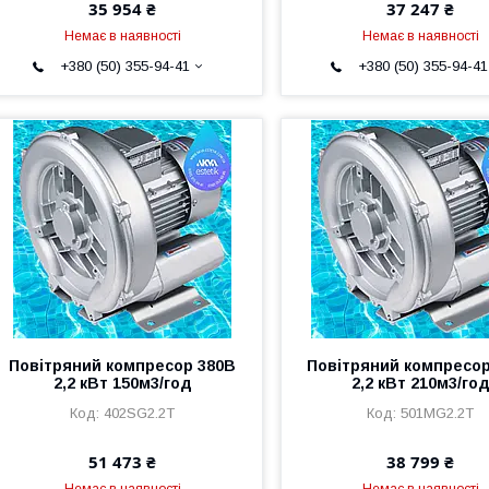
35 954 ₴
37 247 ₴
Немає в наявності
Немає в наявності
+380 (50) 355-94-41
+380 (50) 355-94-41
Повітряний компресор 380В
Повітряний компресор
2,2 кВт 150м3/год
2,2 кВт 210м3/го
402SG2.2T
501MG2.2T
51 473 ₴
38 799 ₴
Немає в наявності
Немає в наявності