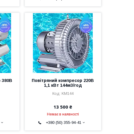
 380В
Повітряний компресор 220В
д
1,1 кВт 144м3/год
KM144
13 500 ₴
Немає в наявності
+380 (50) 355-94-41