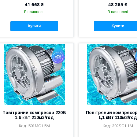
41 668 ₴
48 265 ₴
В наявності
В наявності
Купити
Купити
Повітряний компресор 220В
Повітряний компресор
1,6 кВт 210м3/год
1,1 кВт 110м3/го
501MG1.5M
302SG1.1M