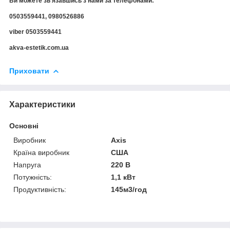
Ви можете зв'язавшись з нами за телефонами:
0503559441, 0980526886
viber 0503559441
akva-estetik.com.ua
Приховати
Характеристики
Основні
Виробник
Axis
Країна виробник
США
Напруга
220 В
Потужність:
1,1 кВт
Продуктивність:
145м3/год