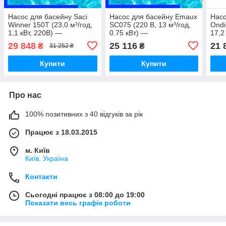
Насос для басейну Saci
Насос для басейну Emaux
Насо
Winner 150T (23,0 м³/год,
SC075 (220 В, 13 м³/год,
Ondi
1,1 кВт, 220В) —
0.75 кВт) —
17,2
циркуляційний насос з
збалансований насос для
поту
29 848
25 116
21 
₴
₴
31 252 ₴
префільтром (Іспанія)
басейнів до 52 м³
вели
Купити
Купити
Про нас
100% позитивних з 40 відгуків за рік
Працює з 18.03.2015
м. Київ
Київ, Україна
Контакти
Сьогодні працює з 08:00 до 19:00
Показати весь графік роботи