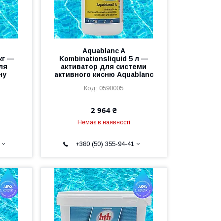
Aquablanc A
кг —
Kombinationsliquid 5 л —
ля
активатор для системи
ну
активного кисню Aquablanc
0590005
2 964 ₴
Немає в наявності
+380 (50) 355-94-41