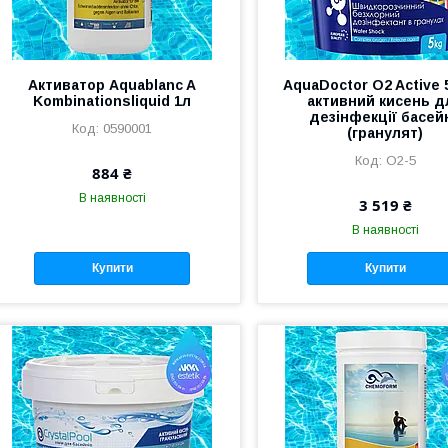
Активатор Aquablanc A
AquaDoctor O2 Active 
Kombinationsliquid 1л
активний кисень д
дезінфекції басей
0590001
(гранулят)
O2-5
884 ₴
В наявності
3 519 ₴
В наявності
Купити
Купити