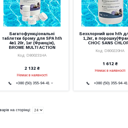
Багатофункціональні
Безхлорний шок hth д
таблетки брому для SPA hth
1,2кг, в порошку(Фра
4в1 20г, 1кг (Франція),
CHOC SANS CHLO
BROME MULTI ACTION
D800220HA
D800231HA
1 612 ₴
2 132 ₴
Немає в наявності
Немає в наявності
+380 (50) 355-94-41
+380 (50) 355-94-41