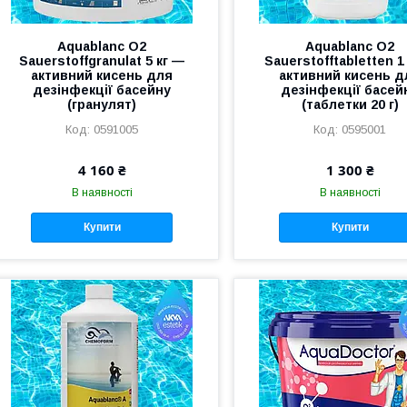
Aquablanc O2
Aquablanc O2
Sauerstoffgranulat 5 кг —
Sauerstofftabletten 1
активний кисень для
активний кисень д
дезінфекції басейну
дезінфекції басей
(гранулят)
(таблетки 20 г)
0591005
0595001
4 160 ₴
1 300 ₴
В наявності
В наявності
Купити
Купити