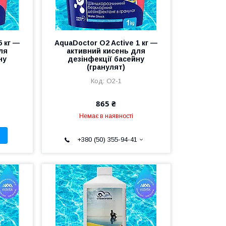
5 кг —
AquaDoctor O2 Active 1 кг —
ля
активний кисень для
ну
дезінфекції басейну
(гранулят)
O2-1
865 ₴
Немає в наявності
+380 (50) 355-94-41