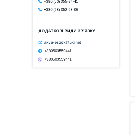
+380 (50) 355-94-41
+380 (98) 052-68-86
akva-estetik@ukr.net
+380503559441
+380503559441