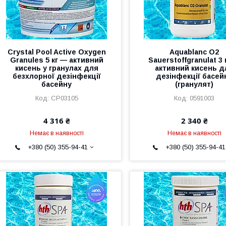
Crystal Pool Active Oxygen
Aquablanc O2
Granules 5 кг — активний
Sauerstoffgranulat 3 
кисень у гранулах для
активний кисень д
безхлорної дезінфекції
дезінфекції басей
басейну
(гранулят)
CP03105
0591003
4 316 ₴
2 340 ₴
Немає в наявності
Немає в наявності
+380 (50) 355-94-41
+380 (50) 355-94-41