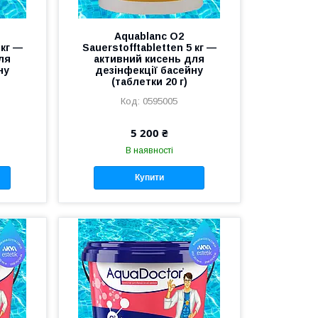
Aquablanc O2
 кг —
Sauerstofftabletten 5 кг —
ля
активний кисень для
ну
дезінфекції басейну
(таблетки 20 г)
0595005
5 200 ₴
В наявності
Купити