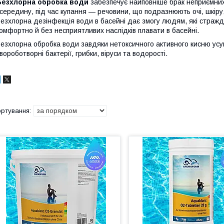
Безхлорна обробка води
забезпечує найповніше брак неприємних 
середину, під час купання — речовини, що подразнюють очі, шкіру, 
езхлорна дезінфекція води в басейні дає змогу людям, які стражд
омфортно й без несприятливих наслідків плавати в басейні.
езхлорна обробка води завдяки нетоксичного активного кисню усува
вороботворні бактерії, грибки, віруси та водорості.