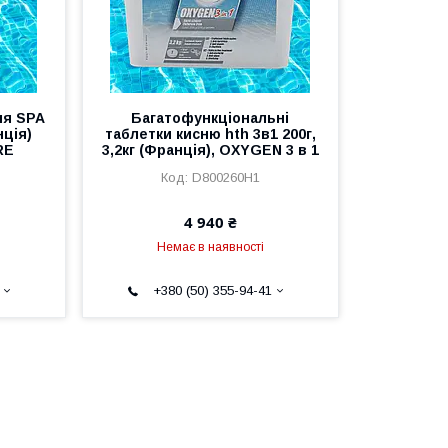
ля SPA
Багатофункціональні
нція)
таблетки кисню hth 3в1 200г,
RE
3,2кг (Франція), OXYGEN 3 в 1
D800260H1
4 940 ₴
Немає в наявності
+380 (50) 355-94-41