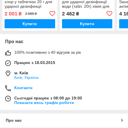
хлор у таблетках 20 г для
для ударної дезінфекції
Saue
ударної дезінфекції
води (табл. 20г) хімія для
акти
басейну
басейну
дезі
2 001
2 462
4 1
₴
₴
2 085 ₴
(гра
Купити
Купити
Про нас
100% позитивних з 40 відгуків за рік
Працює з 18.03.2015
м. Київ
Київ, Україна
Контакти
Сьогодні працює з 08:00 до 19:00
Показати весь графік роботи
Про нас