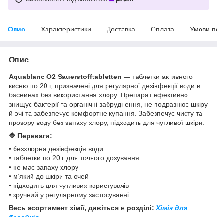
Опис
Характеристики
Доставка
Оплата
Умови п
Опис
Aquablanc O2 Sauerstofftabletten
— таблетки активного
кисню по 20 г, призначені для регулярної дезінфекції води в
басейнах без використання хлору. Препарат ефективно
знищує бактерії та органічні забруднення, не подразнює шкіру
й очі та забезпечує комфортне купання. Забезпечує чисту та
прозору воду без запаху хлору, підходить для чутливої шкіри.
🔷 Переваги:
• безхлорна дезінфекція води
• таблетки по 20 г для точного дозування
• не має запаху хлору
• м’який до шкіри та очей
• підходить для чутливих користувачів
• зручний у регулярному застосуванні
Весь асортимент хімії, дивіться в розділі:
Хімія для
басейнів