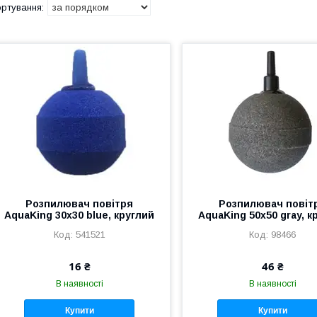
Розпилювач повітря
Розпилювач повіт
AquaKing 30x30 blue, круглий
AquaKing 50x50 gray, к
541521
98466
16 ₴
46 ₴
В наявності
В наявності
Купити
Купити