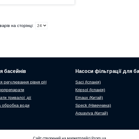
ля басейнів
Насоси фільтрації для б
я регулювання рівня рН
Saci (Іспанія)
орпрепарати
Kripsol (Іспанія)
ати тривалої дії
Emaux (Китай)
 обробка води
Speck (Німеччина)
Aquaviva (Китай)
Сайт створений на маркетплейсі
Prom.ua