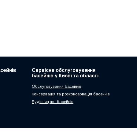
асейнів
Сервісне обслуговування
басейнів у Києві та області
Обслуговування басейнів
Консервація та розконсервація басейнів
Будівництво басейнів