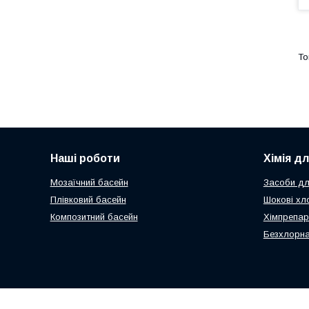
Наші роботи
Хімія д
Мозаїчний басейн
Засоби дл
Плівковий басейн
Шокові хл
Композитний басейн
Хімпрепар
Безхлорна