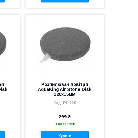
ря
Розпилювач повітря
Disk
AquaKing Air Stone Disk
120х15мм
PL-120
299 ₴
В наявності
Купити