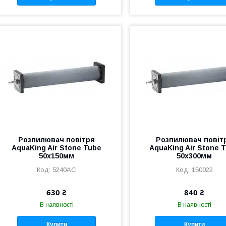
Розпилювач повітря
Розпилювач повіт
AquaKing Air Stone Tube
AquaKing Air Stone 
50х150мм
50x300мм
5240АС
150022
630 ₴
840 ₴
В наявності
В наявності
Купити
Купити