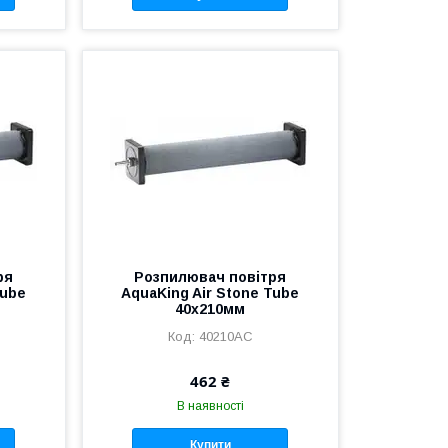
ря
Розпилювач повітря
Tube
AquaKing Air Stone Tube
40х210мм
40210АС
462 ₴
В наявності
Купити