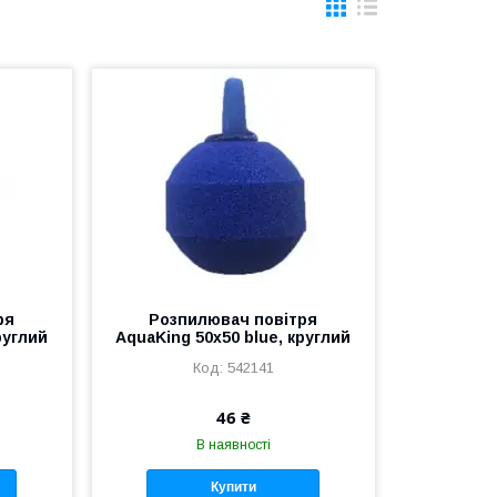
ря
Розпилювач повітря
руглий
AquaKing 50x50 blue, круглий
542141
46 ₴
В наявності
Купити