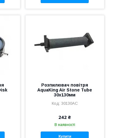
ря
Розпилювач повітря
Disk
AquaKing Air Stone Tube
30х130мм
30130АС
242 ₴
В наявності
Купити