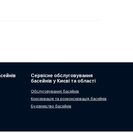
асейнів
Сервісне обслуговування
басейнів у Києві та області
Обслуговування басейнів
Консервація та розконсервація басейнів
Будівництво басейнів