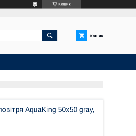
Кошик
Кошик
овітря AquaKing 50x50 gray,