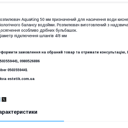
озпилювач AquaKing 50 мм призначений для насичення води кисн
іологічного балансу водойми. Розпилювач виготовлений з надзвича
осягнення особливо дрібних бульбашок.
іаметр підключення шлангів 4/8 мм
формити замовлення на обраний товар та отримати консультацію, В
503559441, 0980526886
iber 0503559441
kva-estetik.com.ua
арактеристики