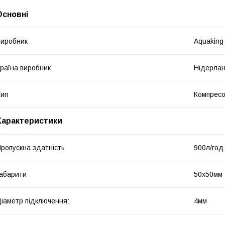
Основні
иробник
Aquaking
раїна виробник
Нідерла
ип
Компресо
Характеристики
ропускна здатність
900л/год
абарити
50х50мм
іаметр підключення:
4мм