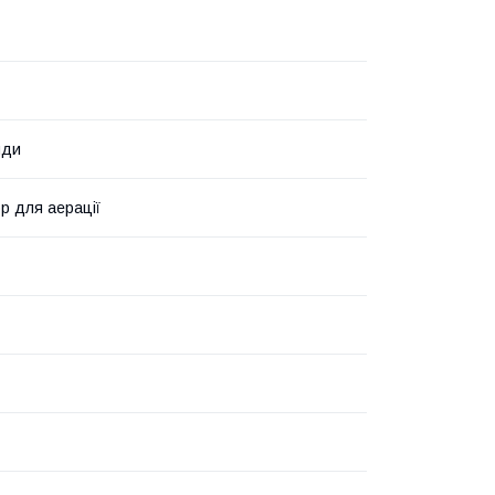
нди
р для аерації