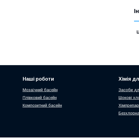
І
Ц
Наші роботи
Хімія д
Мозаїчний басейн
Засоби дл
Плівковий басейн
Шокові хл
Композитний басейн
Хімпрепар
Безхлорна