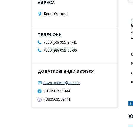
Київ, Україна
Р
б
д
Д
+380 (50) 355-94-41
+380 (98) 052-68-86
О
0
v
a
akva-estetik@ukr.net
+380503559441
+380503559441
Х