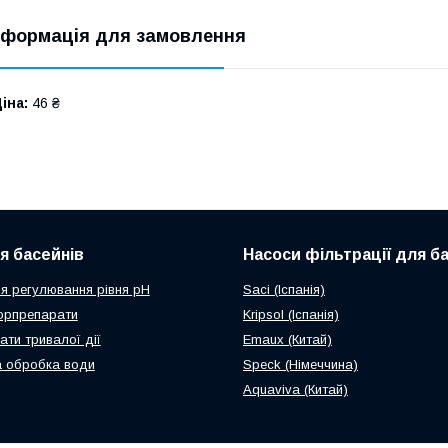
нформація для замовлення
іна:
46 ₴
ля басейнів
Насоси фільтрації для б
я регулювання рівня рН
Saci (Іспанія)
орпрепарати
Kripsol (Іспанія)
ати тривалої дії
Emaux (Китай)
 обробка води
Speck (Німеччина)
Aquaviva (Китай)