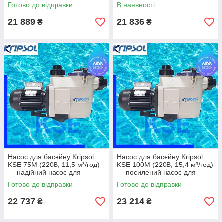
насос для великих басейнів
для стабільної роботи
Готово до відправки
В наявності
21 889
21 836
₴
₴
Насос для басейну Kripsol
Насос для басейну Kripsol
KSE 75M (220В, 11,5 м³/год)
KSE 100M (220В, 15,4 м³/год)
— надійний насос для
— посилений насос для
стабільної фільтрації
інтенсивної експлуатації
Готово до відправки
Готово до відправки
22 737
23 214
₴
₴