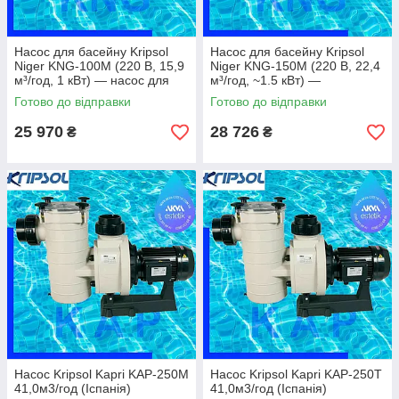
Насос для басейну Kripsol
Насос для басейну Kripsol
Niger KNG-100M (220 В, 15,9
Niger KNG-150M (220 В, 22,4
м³/год, 1 кВт) — насос для
м³/год, ~1.5 кВт) —
протитоків, гідромасажу та
посилений насос для
Готово до відправки
Готово до відправки
водних атракціонів
протитоків та водних
атракціонів
25 970
28 726
₴
₴
Насос Kripsol Kapri KAP-250M
Насос Kripsol Kapri KAP-250T
41,0м3/год (Іспанія)
41,0м3/год (Іспанія)