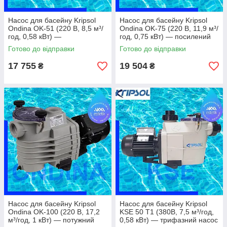
Насос для басейну Kripsol
Насос для басейну Kripsol
Ondina OK-51 (220 В, 8,5 м³/
Ondina OK-75 (220 В, 11,9 м³/
год, 0,58 кВт) —
год, 0,75 кВт) — посилений
збалансований насос для
насос для середніх басейнів
Готово до відправки
Готово до відправки
стабільної роботи
17 755
19 504
₴
₴
Насос для басейну Kripsol
Насос для басейну Kripsol
Ondina OK-100 (220 В, 17,2
KSE 50 T1 (380В, 7,5 м³/год,
м³/год, 1 кВт) — потужний
0,58 кВт) — трифазний насос