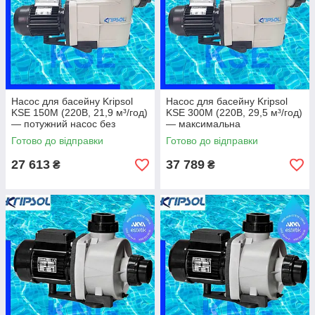
Насос для басейну Kripsol
Насос для басейну Kripsol
KSE 150M (220В, 21,9 м³/год)
KSE 300M (220В, 29,5 м³/год)
— потужний насос без
— максимальна
трифазного підключення
продуктивність для великих
Готово до відправки
Готово до відправки
систем
27 613
37 789
₴
₴