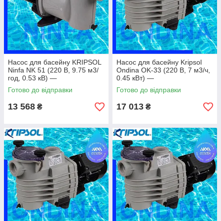
Насос для басейну KRIPSOL
Насос для басейну Kripsol
Ninfa NK 51 (220 В, 9.75 м3/
Ondina OK-33 (220 В, 7 м3/ч,
год, 0.53 кВ) —
0.45 кВт) —
універсальний насос для
енергоефективний насос для
Готово до відправки
Готово до відправки
стабільної фільтрації до 40 м³
басейнів до 25–30 м³
13 568
17 013
₴
₴