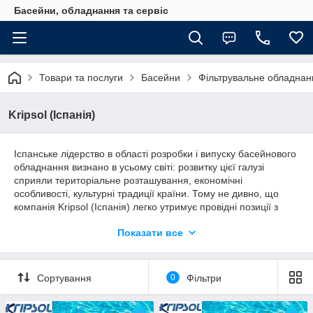
Басейни, обладнання та сервіс
Товари та послуги
Басейни
Фільтрувальне обладнан
Kripsol (Іспанія)
Іспанське лідерство в області розробки і випуску басейнового
обладнання визнано в усьому світі: розвитку цієї галузі
сприяли територіальне розташування, економічні
особливості, культурні традиції країни. Тому не дивно, що
компанія Kripsol (Іспанія) легко утримує провідні позиції з
виробництва фільтрів, насосів, світлового та
Показати все
електрообладнання для басейнів приватного та громадського
призначення не тільки в своїй державі, але і в Європі в
цілому.
Сортування
0
Фільтри
Підстава підприємства припав на 1987 рік, першими
товарами стали фільтр і насос Kripsol. На формування
асортименту та просування бренду знадобилося всього