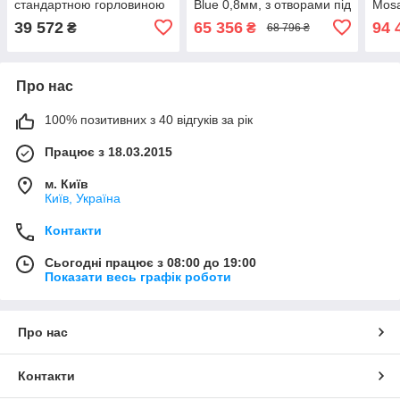
стандартною горловиною
Blue 0,8мм, з отворами під
Mosa
скіммер та форсунку
під 
39 572
65 356
94 
₴
₴
68 796 ₴
Про нас
100% позитивних з 40 відгуків за рік
Працює з 18.03.2015
м. Київ
Київ, Україна
Контакти
Сьогодні працює з 08:00 до 19:00
Показати весь графік роботи
Про нас
Контакти