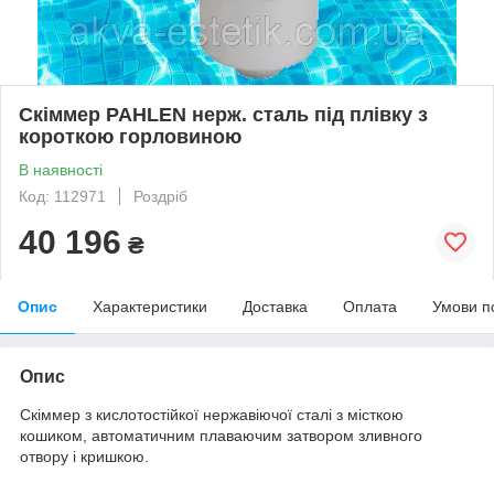
Скіммер PAHLEN нерж. сталь під плівку з
короткою горловиною
В наявності
Код: 112971
Роздріб
40 196
₴
Опис
Характеристики
Доставка
Оплата
Умови п
Опис
Скіммер з кислотостійкої нержавіючої сталі з місткою
кошиком, автоматичним плаваючим затвором зливного
отвору і кришкою.