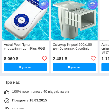
Astral Pool Пульт
Скіммер Kripsol 200x180
Astr
управління LumiPlus RGB
для бетонних басейнів
світ
STD"
8 060
2 481
1 1
₴
₴
Купити
Купити
Про нас
100% позитивних з 40 відгуків за рік
Працює з 18.03.2015
м. Київ