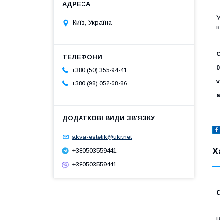
У
Київ, Україна
в
О
0
+380 (50) 355-94-41
v
+380 (98) 052-68-86
a
akva-estetik@ukr.net
Х
+380503559441
+380503559441
В