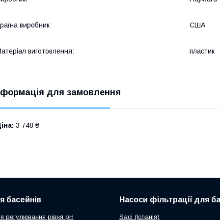
раїна виробник
США
атеріал виготовлення:
пластик
нформація для замовлення
іна:
3 748 ₴
ля басейнів
Насоси фільтрації для б
я регулювання рівня рН
Saci (Іспанія)