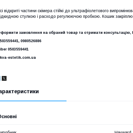
сі відкриті частини скімера стійкі до ультрафіолетового випромін
ідкидною стулкою і расходо регулюючою пробкою. Кошик закріплює
формити замовлення на обраний товар та отримати консультацію, В
503559441, 0980526886
iber 0503559441
kva-estetik.com.ua
арактеристики
Основні
иробник
Hayward