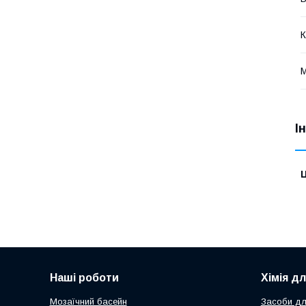
К
М
І
Ц
Наші роботи
Хімія д
Мозаїчний басейн
Засоби дл