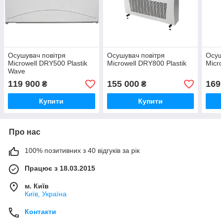
Осушувач повітря
Осушувач повітря
Осуш
Microwell DRY500 Plastik
Microwell DRY800 Plastik
Micr
Wave
119 900
155 000
169
₴
₴
Купити
Купити
Про нас
100% позитивних з 40 відгуків за рік
Працює з 18.03.2015
м. Київ
Київ, Україна
Контакти