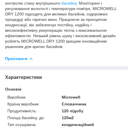
контролю стану внутрішнього
басейну
. Моніторинг і
регулювання вологості і температури повітря, MICROWELL
DRY 1200 підходить для великих басейнів, оздоровчих
процедур або гарячих ванн. Працюючи за принципом
конденсації, він забезпечує постійну, надійну і
високоефективну рекуперацію тепла з максимальною
ефективністю. Низький рівень шуму і ексклюзивний дизайн
роблять MICROWELL DRY 1200 кращим інноваційним
рішенням для критих басейнів.
Приховати
Характеристики
Основні
Виробник
Microwell
Країна виробник
Словаччина
Продуктивність:
120 л/добу
Площа басейну, до:
120м2
Тип осушувача:
конденсаційний