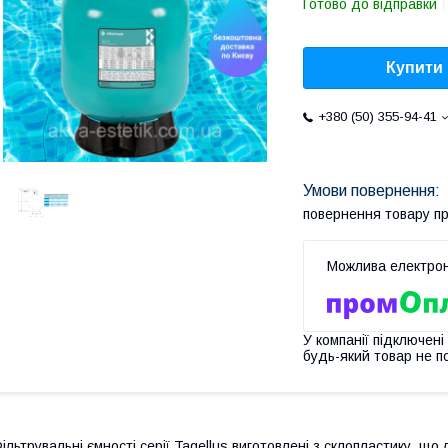
Готово до відправки
Купити
+380 (50) 355-94-41
повернення товару п
У компанії підключені
будь-який товар не п
ільтрувальні ємності серії Tagellus виготовлені з склопластику, що