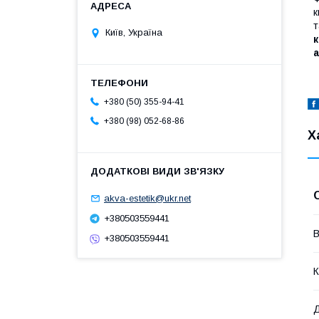
к
т
Київ, Україна
к
a
+380 (50) 355-94-41
+380 (98) 052-68-86
Х
akva-estetik@ukr.net
+380503559441
В
+380503559441
К
Д