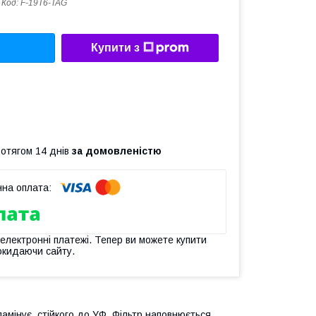
Код:
F-19T6-TAG
Купити з
ротягом 14 днів
за домовленістю
 електронні платежі. Тепер ви можете купити
окидаючи сайту.
 ламінує, стійкого до УФ. Фільтр наповнюється