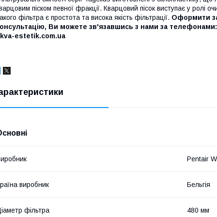
варцовим піском певної фракції. Кварцовий пісок виступає у ролі 
акого фільтра є простота та висока якість фільтрації.
Оформити за
онсультацію, Ви можете зв'язавшись з нами за телефонами: 
kva-estetik.com.ua
арактеристики
Основні
иробник
Pentair W
раїна виробник
Бельгія
іаметр фільтра
480 мм