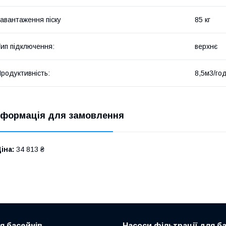
авантаження піску
85 кг
ип підключення:
верхнє
родуктивність:
8,5м3/го
нформація для замовлення
іна:
34 813 ₴
ля басейнів
Насоси фільтрації для б