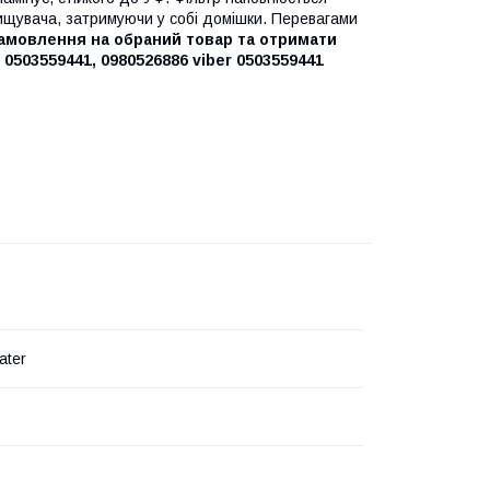
очищувача, затримуючи у собі домішки. Перевагами
мовлення на обраний товар та отримати
0503559441, 0980526886 viber 0503559441
ater