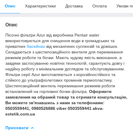
Опис
Характеристики
Доставка
Оплата
Умови п
Опис
Пісочні фільтри Azur від виробника Pentair water
використовуються для очищення води в громадських та
приватних
басейнах
від механічних суспензій та домішок.
Складаються з шестипозиційного вентиля для перемикання
режимів роботи та бочки. Мають чудову якість виконання, а
завдяки застосуванню новітніх технологій, гарантують довгу і
надійну роботу з мінімальним доглядом та обслуговуванням.
Фільтри серії Azur виготовляються з корозійностійкого та
стійкого до ультрафіолетових променів термопластику.
Шестипозиційний вентиль перемикання режимів роботи
встановлений на горловині бочки фільтра.
Оформити
замовлення на обраний товар та отримати консультацію,
Ви можете зв'язавшись з нами за телефонами:
0503559441, 0980526886 viber 0503559441 akva-
estetik.com.ua
Приховати