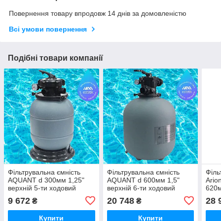
Повернення товару впродовж 14 днів за домовленістю
Всі умови повернення
Подібні товари компанії
Фільтрувальна ємність
Фільтрувальна ємність
Філь
AQUANT d 300мм 1,25"
AQUANT d 600мм 1,5"
Arion
верхній 5-ти ходовий
верхній 6-ти ходовий
620м
клапан + підставка для
клапан
ходо
9 672
20 748
28 
₴
₴
фільтра
Купити
Купити