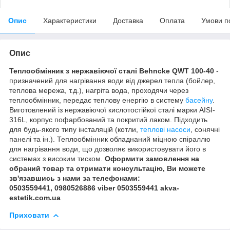
Опис
Характеристики
Доставка
Оплата
Умови п
Опис
Теплообмінник з нержавіючої сталі Behncke QWT 100-40
-
призначений для нагрівання води від джерел тепла (бойлер,
теплова мережа, т.д.), нагріта вода, проходячи через
теплообмінник, передає теплову енергію в систему
басейну
.
Виготовлений із нержавіючої кислотостійкої сталі марки AISI-
316L, корпус пофарбований та покритий лаком. Підходить
для будь-якого типу інсталяцій (котли,
теплові насоси
, сонячні
панелі та ін.). Теплообмінник обладнаний міцною спіраллю
для нагрівання води, що дозволяє використовувати його в
системах з високим тиском.
Оформити замовлення на
обраний товар та отримати консультацію, Ви можете
зв'язавшись з нами за телефонами:
0503559441, 0980526886 viber 0503559441 akva-
estetik.com.ua
Приховати