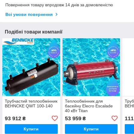
Повернення товару впродовж 14 днів за домовленістю
Всі умови повернення
Подібні товари компанії
Трубчастий теплообмінник
Теплообмінник для
Труб
BEHNCKE QWT 100-140
басейну Elecro Escalade
BEH
40 кВт Titan
93 912
53 959
111
₴
₴
Купити
Купити