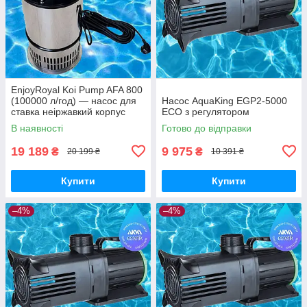
EnjoyRoyal Koi Pump AFA 800
(100000 л/год) — насос для
Насос AquaKing EGP2-5000
ставка неіржавкий корпус
ECO з регулятором
(пропелерний, осьовий
В наявності
Готово до відправки
насос)
19 189
9 975
₴
₴
20 199 ₴
10 391 ₴
Купити
Купити
–4%
–4%