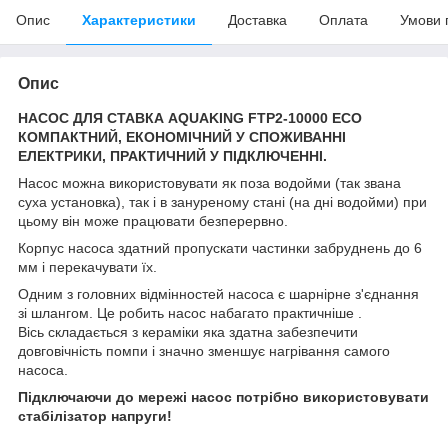
Опис
Характеристики
Доставка
Оплата
Умови 
Опис
НАСОС ДЛЯ СТАВКА AQUAKING FTP2-10000 ECO
КОМПАКТНИЙ, ЕКОНОМІЧНИЙ У СПОЖИВАННІ
ЕЛЕКТРИКИ, ПРАКТИЧНИЙ У ПІДКЛЮЧЕННІ.
Насос можна використовувати як поза водойми (так звана
суха установка), так і в зануреному стані (на дні водойми) при
цьому він може працювати безперервно.
Корпус насоса здатний пропускати частинки забруднень до 6
мм і перекачувати їх.
Одним з головних відмінностей насоса є шарнірне з'єднання
зі шлангом. Це робить насос набагато практичніше .
Вісь складається з кераміки яка здатна забезпечити
довговічність помпи і значно зменшує нагрівання самого
насоса.
Підключаючи до мережі насос потрібно використовувати
стабілізатор напруги!