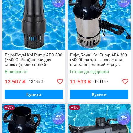
EnjoyRoyal Koi Pump AFB 600
EnjoyRoyal Koi Pump AFA 300
(75000 л/год) насос для
(50000 л/год) — насос для
ставка (пропелерний,
ставка неіржавкий корпус
осьовий насос)
(пропелерний, осьовий
В наявності
Готово до відправки
насос)
12 507
11 513
₴
₴
13 165 ₴
12 119 ₴
Купити
Купити
–5%
–4%