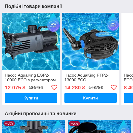
Подібні товари компанії
Насос AquaKing EGP2-
Насос AquaKing FTP2-
Насо
10000 ECO з регулятором
13000 ECO
ECO
12 075
14 280
8 4
₴
₴
12 578 ₴
14 875 ₴
Купити
Купити
Акційні пропозиції та новинки
–5%
–5%