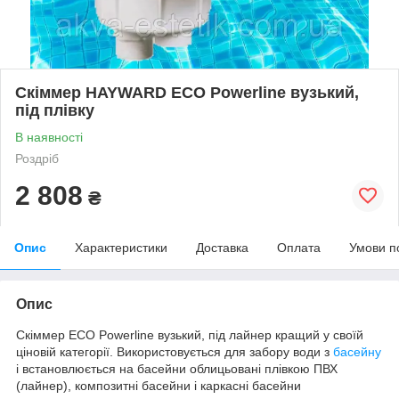
Скіммер HAYWARD ECO Powerline вузький,
під плівку
В наявності
Роздріб
2 808
₴
Опис
Характеристики
Доставка
Оплата
Умови п
Опис
Скіммер ECO Powerline вузький, під лайнер кращий у своїй
ціновій категорії. Використовується для забору води з
басейну
і встановлюється на басейни облицьовані плівкою ПВХ
(лайнер), композитні басейни і каркасні басейни