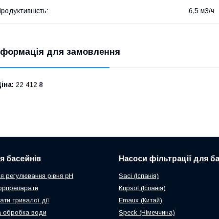
родуктивність:
6,5 м3/ч
нформація для замовлення
іна:
22 412 ₴
ля басейнів
Насоси фільтрації для б
я регулювання рівня рН
Saci (Іспанія)
орпрепарати
Kripsol (Іспанія)
ати тривалої дії
Emaux (Китай)
 обробка води
Speck (Німеччина)