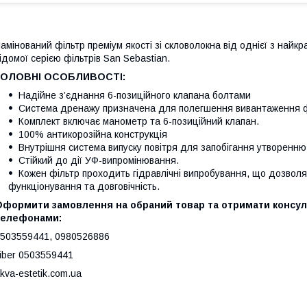
амінований фільтр преміум якості зі скловолокна від однієї з найкр
ідомої серією фільтрів San Sebastian.
ГОЛОВНІ ОСОБЛИВОСТІ:
Надійне з’єднання 6-позиційного клапана болтами
Система дренажу призначена для полегшення вивантаження ф
Комплект включає манометр та 6-позиційний клапан.
100% антикорозійна конструкція
Внутрішня система випуску повітря для запобігання утворенню
Стійкий до дії УФ-випромінювання.
Кожен фільтр проходить гідравлічні випробування, що дозвол
функціонування та довговічність.
Оформити замовлення на обраний товар та отримати консуль
телефонами:
503559441, 0980526886
iber 0503559441
kva-estetik.com.ua