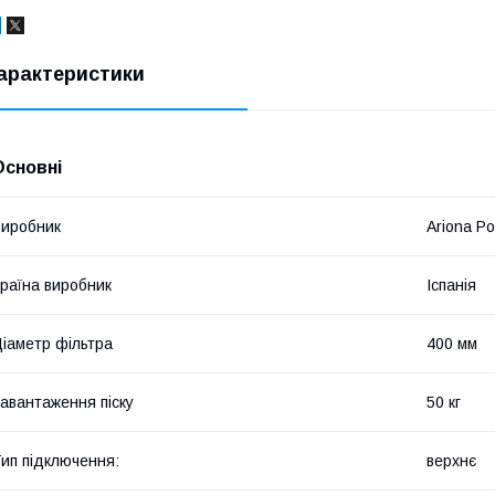
арактеристики
Основні
иробник
Ariona Po
раїна виробник
Іспанія
іаметр фільтра
400 мм
авантаження піску
50 кг
ип підключення:
верхнє