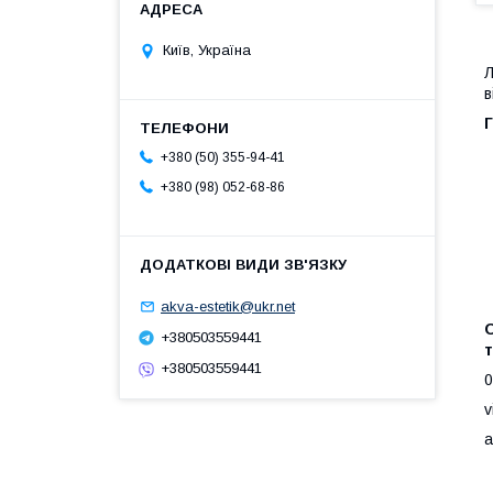
Київ, Україна
Л
в
+380 (50) 355-94-41
+380 (98) 052-68-86
akva-estetik@ukr.net
+380503559441
+380503559441
0
v
a