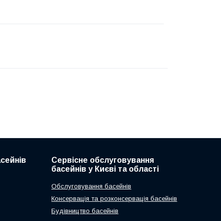
асейнів
Сервісне обслуговування
басейнів у Києві та області
Обслуговування басейнів
Консервація та розконсервація басейнів
Будівництво басейнів