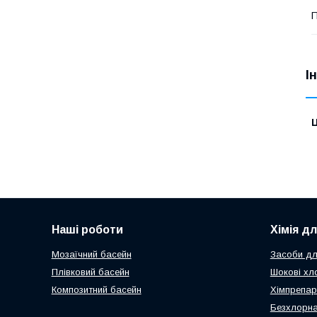
П
І
Ц
Наші роботи
Хімія д
Мозаїчний басейн
Засоби дл
Плівковий басейн
Шокові хл
Композитний басейн
Хімпрепар
Безхлорна