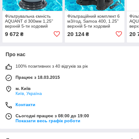
Фільтрувальна ємність
Фільтраційний комплект 6
Філь
AQUANT d 300мм 1,25"
м3/год, Samoa 400, 1.25"
AQU
верхній 5-ти ходовий
верхній 5-ти ходовий
верх
клапан + підставка для
клапан, насос із
клап
9 672
20 124
20 
₴
₴
фільтра
передфільтром FIJI 0.23
кВт, з підставкою
Про нас
100% позитивних з 40 відгуків за рік
Працює з 18.03.2015
м. Київ
Київ, Україна
Контакти
Сьогодні працює з 08:00 до 19:00
Показати весь графік роботи