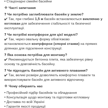
• Стаціонарні сімейні басейни
🔷
Часті запитання
❓
Чи потрібно заглиблювати басейн у землю?
✔️ Так, при глибині
1,5 м
басейн встановлюється
виключно у
котлован
для забезпечення стабільності та безпечної
експлуатації.
❓
Чи потрібні контрфорси для цієї моделі?
✔️ Так, через овальну форму обов’язково
встановлюються
контрфорси (опорні станки)
на прямих
ділянках для підсилення конструкції.
❓
Яка основа потрібна для монтажу?
✔️ Рекомендується бетонна плита, яка забезпечує рівну
основу та довговічність басейну.
❓
Чи підходить басейн для активного плавання?
✔️ Так, великі розміри дозволяють комфортно плавати та
використовувати басейн для активного відпочинку.
🔷
Чому обирають нас
• Професійний підбір басейнів та обладнання
• Консультація щодо монтажу та підготовки котловану
• Доставка по всій Україні
• Гарантія якості продукції