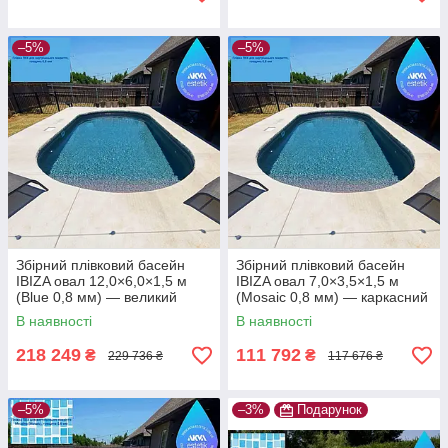
–5%
–5%
Збірний плівковий басейн
Збірний плівковий басейн
IBIZA овал 12,0×6,0×1,5 м
IBIZA овал 7,0×3,5×1,5 м
(Blue 0,8 мм) — великий
(Mosaic 0,8 мм) — каркасний
стаціонарний басейн під
басейн для приватного
В наявності
В наявності
встановлення в котлован
використання
218 249
111 792
₴
₴
229 736 ₴
117 676 ₴
–5%
–3%
Подарунок