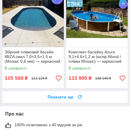
Збірний плівковий басейн
Комплект басейну Azuro
IBIZA овал 7,0×3,5×1,5 м
9,1×4,6×1,2 м (колір Wood /
(Mosaic 0,6 мм) — каркасний
плівка Mosaic) — каркасний
басейн для приватного
басейн для наземного або
В наявності
В наявності
використання
заглибленого встановлення
105 568
133 995
₴
₴
111 124 ₴
138 140 ₴
Показати ще
Про нас
100% позитивних з 40 відгуків за рік