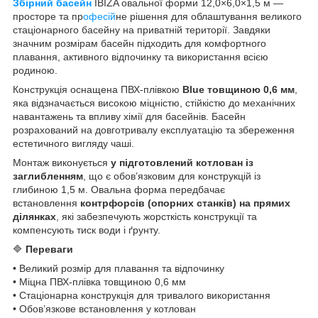
Збірний басейн
IBIZA овальної форми 12,0×6,0×1,5 м —
просторе та пр
офесій
не рішення для облаштування великого
стаціонарного басейну на приватній території. Завдяки
значним розмірам басейн підходить для комфортного
плавання, активного відпочинку та використання всією
родиною.
Конструкція оснащена ПВХ-плівкою
Blue товщиною 0,6 мм
,
яка відзначається високою міцністю, стійкістю до механічних
навантажень та впливу хімії для басейнів. Басейн
розрахований на довготривалу експлуатацію та збереження
естетичного вигляду чаші.
Монтаж виконується
у підготовлений котлован із
заглибленням
, що є обов’язковим для конструкцій із
глибиною 1,5 м. Овальна форма передбачає
встановлення
контрфорсів (опорних станків) на прямих
ділянках
, які забезпечують жорсткість конструкції та
компенсують тиск води і ґрунту.
🔷
Переваги
• Великий розмір для плавання та відпочинку
• Міцна ПВХ-плівка товщиною 0,6 мм
• Стаціонарна конструкція для тривалого використання
• Обов’язкове встановлення у котлован