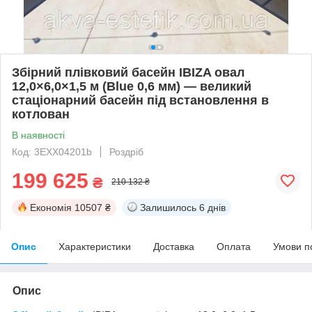
Збірний плівковий басейн IBIZA овал
12,0×6,0×1,5 м (Blue 0,6 мм) — великий
стаціонарний басейн під встановлення в
котлован
В наявності
Код: 3EXX04201b
Роздріб
199 625
₴
210 132 ₴
Економія
10507 ₴
Залишилось
6 днів
Опис
Характеристики
Доставка
Оплата
Умови п
Опис