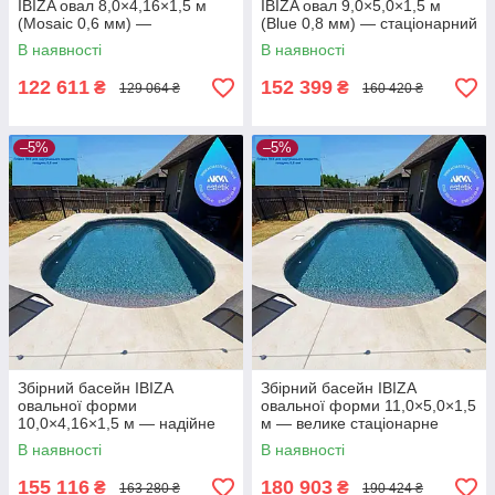
IBIZA овал 8,0×4,16×1,5 м
IBIZA овал 9,0×5,0×1,5 м
(Mosaic 0,6 мм) —
(Blue 0,8 мм) — стаціонарний
стаціонарний басейн під
басейн під встановлення в
В наявності
В наявності
встановлення в котлован
котлован
122 611
152 399
₴
₴
129 064 ₴
160 420 ₴
–5%
–5%
Збірний басейн IBIZA
Збірний басейн IBIZA
овальної форми
овальної форми 11,0×5,0×1,5
10,0×4,16×1,5 м — надійне
м — велике стаціонарне
стаціонарне рішення для
рішення для комфортного
В наявності
В наявності
великої ділянки
плавання
155 116
180 903
₴
₴
163 280 ₴
190 424 ₴