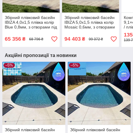
Збірний плівковий басейн
Збірний плівковий басейн
Комп
IBIZA 4,0x1,5 плівка колір
IBIZA 5,0x1,5 плівка колір
9,1×
Blue 0,8мм, з отворами під
Mosaic 0,6мм, з отворами
/ пл
скіммер та форсунку
під скіммер та форсунку
карк
135
назе
65 356
94 403
₴
₴
68 796 ₴
99 372 ₴
139 7
загл
вста
Акційні пропозиції та новинки
–5%
–5%
Збірний плівковий басейн
Збірний плівковий басейн