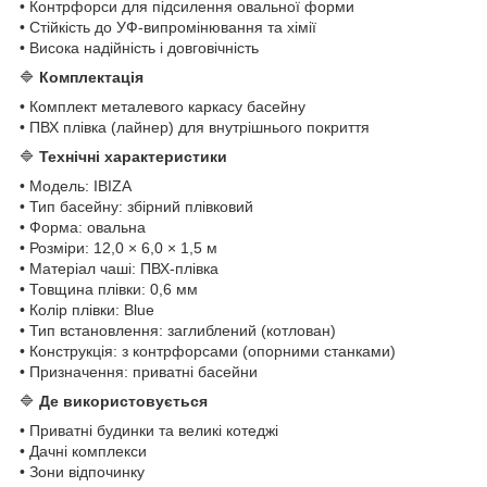
• Контрфорси для підсилення овальної форми
• Стійкість до УФ-випромінювання та хімії
• Висока надійність і довговічність
🔷
Комплектація
• Комплект металевого каркасу басейну
• ПВХ плівка (лайнер) для внутрішнього покриття
🔷
Технічні характеристики
• Модель: IBIZA
• Тип басейну: збірний плівковий
• Форма: овальна
• Розміри: 12,0 × 6,0 × 1,5 м
• Матеріал чаші: ПВХ-плівка
• Товщина плівки: 0,6 мм
• Колір плівки: Blue
• Тип встановлення: заглиблений (котлован)
• Конструкція: з контрфорсами (опорними станками)
• Призначення: приватні басейни
🔷
Де використовується
• Приватні будинки та великі котеджі
• Дачні комплекси
• Зони відпочинку