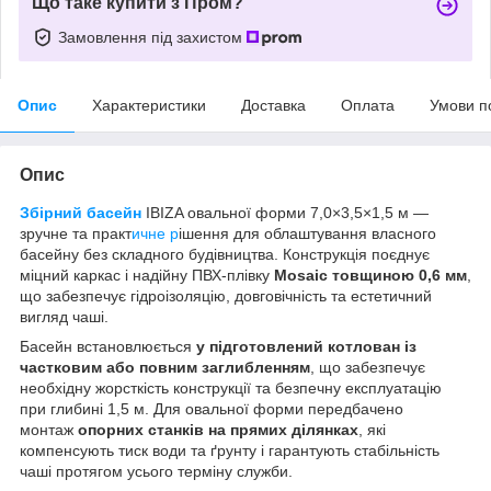
Що таке купити з Пром?
Замовлення під захистом
Опис
Характеристики
Доставка
Оплата
Умови п
Опис
Збірний басейн
IBIZA овальної форми 7,0×3,5×1,5 м —
зручне та практ
ичне р
ішення для облаштування власного
басейну без складного будівництва. Конструкція поєднує
міцний каркас і надійну ПВХ-плівку
Mosaic товщиною 0,6 мм
,
що забезпечує гідроізоляцію, довговічність та естетичний
вигляд чаші.
Басейн встановлюється
у підготовлений котлован із
частковим або повним заглибленням
, що забезпечує
необхідну жорсткість конструкції та безпечну експлуатацію
при глибині 1,5 м. Для овальної форми передбачено
монтаж
опорних станків на прямих ділянках
, які
компенсують тиск води та ґрунту і гарантують стабільність
чаші протягом усього терміну служби.