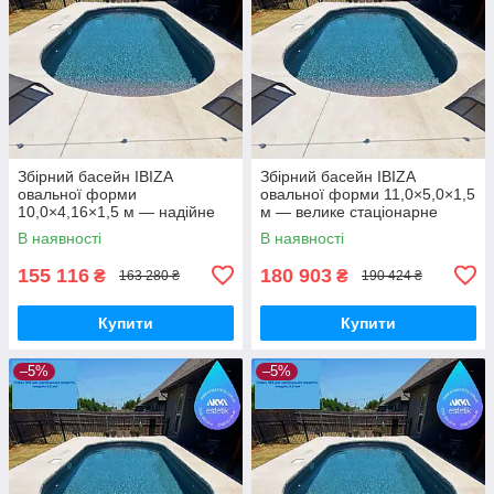
Збірний басейн IBIZA
Збірний басейн IBIZA
овальної форми
овальної форми 11,0×5,0×1,5
10,0×4,16×1,5 м — надійне
м — велике стаціонарне
стаціонарне рішення для
рішення для комфортного
В наявності
В наявності
великої ділянки
плавання
155 116
180 903
₴
₴
163 280 ₴
190 424 ₴
Купити
Купити
–5%
–5%