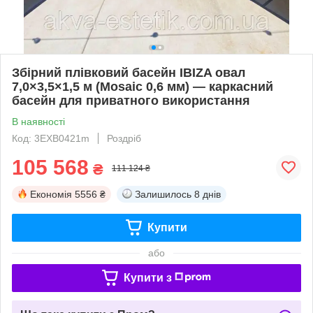
Збірний плівковий басейн IBIZA овал
7,0×3,5×1,5 м (Mosaic 0,6 мм) — каркасний
басейн для приватного використання
В наявності
Код: 3EXB0421m
Роздріб
105 568
₴
111 124 ₴
Економія
5556 ₴
Залишилось
8 днів
Купити
або
Купити з