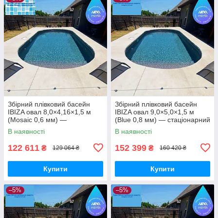
Збірний плівковий басейн
Збірний плівковий басейн
IBIZA овал 8,0×4,16×1,5 м
IBIZA овал 9,0×5,0×1,5 м
(Mosaic 0,6 мм) —
(Blue 0,8 мм) — стаціонарний
стаціонарний басейн під
басейн під встановлення в
В наявності
В наявності
встановлення в котлован
котлован
122 611
152 399
₴
₴
129 064 ₴
160 420 ₴
Купити
Купити
–5%
–5%