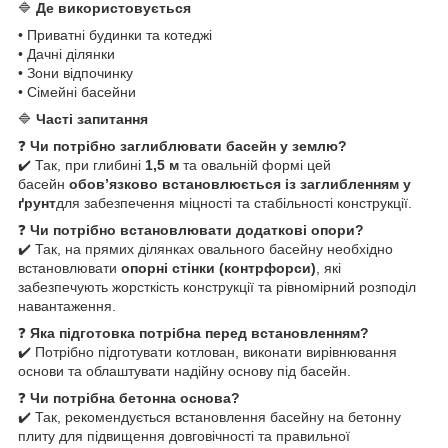
🔷
Де використовується
• Приватні будинки та котеджі
• Дачні ділянки
• Зони відпочинку
• Сімейні басейни
🔷
Часті запитання
❓
Чи потрібно заглиблювати басейн у землю?
✔️ Так, при глибині
1,5 м
та овальній формі цей
басейн
обов’язково встановлюється із заглибленням у
ґрунт
для забезпечення міцності та стабільності конструкції.
❓
Чи потрібно встановлювати додаткові опори?
✔️ Так, на прямих ділянках овального басейну необхідно
встановлювати
опорні стінки (контрфорси)
, які
забезпечують жорсткість конструкції та рівномірний розподіл
навантаження.
❓
Яка підготовка потрібна перед встановленням?
✔️ Потрібно підготувати котлован, виконати вирівнювання
основи та облаштувати надійну основу під басейн.
❓
Чи потрібна бетонна основа?
✔️ Так, рекомендується встановлення басейну на бетонну
плиту для підвищення довговічності та правильної