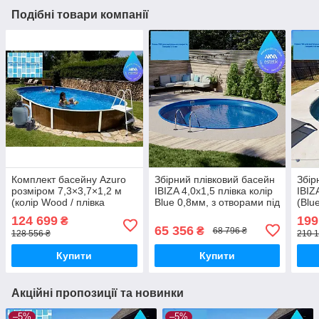
Подібні товари компанії
Комплект басейну Azuro
Збірний плівковий басейн
Збір
розміром 7,3×3,7×1,2 м
IBIZA 4,0x1,5 плівка колір
IBIZ
(колір Wood / плівка
Blue 0,8мм, з отворами під
(Blu
Mosaic) — універсальне
скіммер та форсунку
стац
124 699
199
₴
рішення для приватного
вста
65 356
₴
68 796 ₴
128 556 ₴
210 1
використання
Купити
Купити
Акційні пропозиції та новинки
–5%
–5%