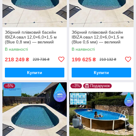
Збірний плівковий басейн
Збірний плівковий басейн
IBIZA овал 12,0×6,0×1,5 м
IBIZA овал 12,0×6,0×1,5 м
(Blue 0,8 мм) — великий
(Blue 0,6 мм) — великий
стаціонарний басейн під
стаціонарний басейн під
В наявності
В наявності
встановлення в котлован
встановлення в котлован
218 249
199 625
₴
₴
229 736 ₴
210 132 ₴
Купити
Купити
–5%
–3%
Подарунок