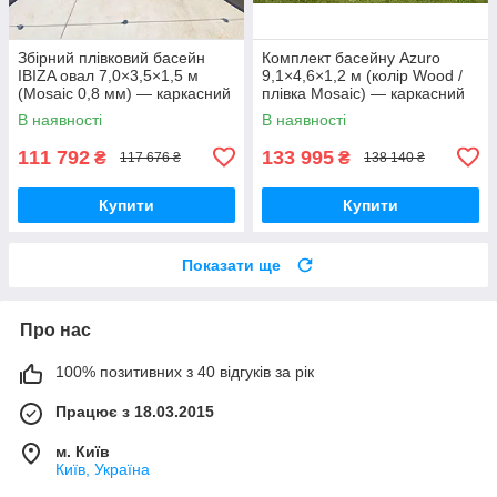
Збірний плівковий басейн
Комплект басейну Azuro
IBIZA овал 7,0×3,5×1,5 м
9,1×4,6×1,2 м (колір Wood /
(Mosaic 0,8 мм) — каркасний
плівка Mosaic) — каркасний
басейн для приватного
басейн для наземного або
В наявності
В наявності
використання
заглибленого встановлення
111 792
133 995
₴
₴
117 676 ₴
138 140 ₴
Купити
Купити
Показати ще
Про нас
100% позитивних з 40 відгуків за рік
Працює з 18.03.2015
м. Київ
Київ, Україна