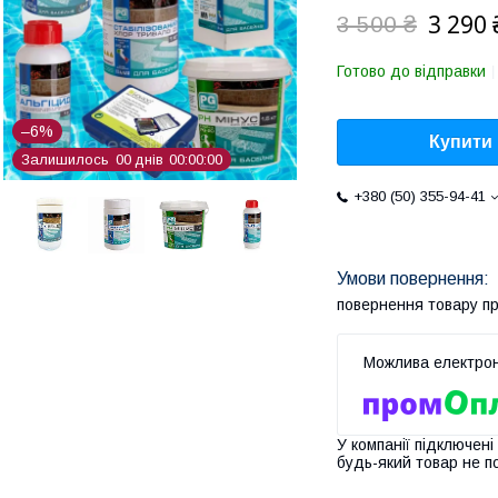
3 290 
3 500 ₴
Готово до відправки
–6%
Купити
Залишилось
0
0
днів
0
0
0
0
0
0
+380 (50) 355-94-41
повернення товару п
У компанії підключені
будь-який товар не п