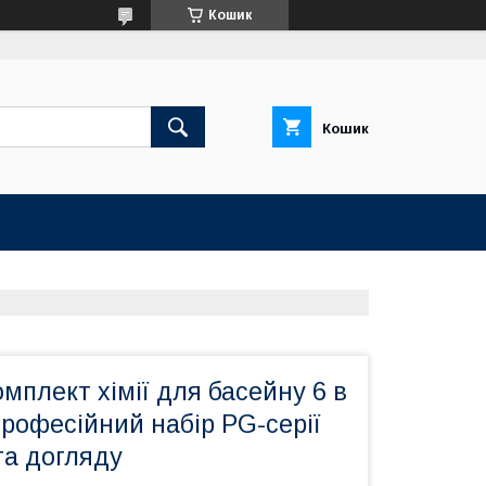
Кошик
Кошик
мплект хімії для басейну 6 в
 професійний набір PG-серії
та догляду