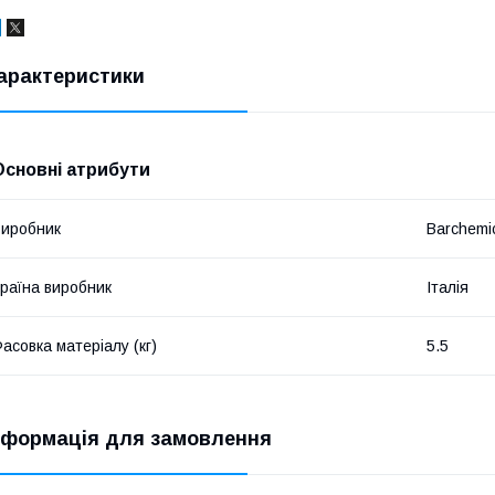
арактеристики
Основні атрибути
иробник
Barchemi
раїна виробник
Італія
асовка матеріалу (кг)
5.5
нформація для замовлення