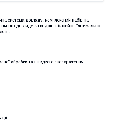
на система догляду. Комплексний набір на
абільного догляду за водою в басейні. Оптимально
ість.
еної обробки та швидкого знезараження.
.
ції.