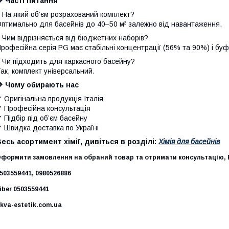
 Часті питання
 На який об’єм розрахований комплект?
птимально для басейнів до 40–50 м³ залежно від навантаження.
 Чим відрізняється від бюджетних наборів?
рофесійна серія PG має стабільні концентрації (56% та 90%) і бу
 Чи підходить для каркасного басейну?
ак, комплект універсальний.
🔷 Чому обирають нас
 Оригінальна продукція Італія
 Професійна консультація
 Підбір під об’єм басейну
 Швидка доставка по Україні
есь асортимент хімії, дивіться в розділі:
Хімія для басейнів
формити замовлення на обраний товар та отримати консультацію, В
503559441, 0980526886
iber 0503559441
kva-estetik.com.ua