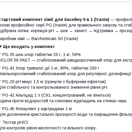
тартовий комплект хімії для басейну 6 в 1 (Італія)
— професій
снові професійної серії PG (Італія) для правильного запуску та ст
ідібрана логіка: корекція pH → шок → захист → підтримка → прозор
иробник хімії — Barchemicals Srl (Італія)
🔷 Що входить у комплект
 PG-35 шок-хлор таблетки 20 г, 1 кг, 56%
ICLOR 56 PAST — стабілізований швидкорозчинний хлор для екстр
 PG-41 Хлор тривалої дії 1 кг, 90%, таблетки 200 г
овільнорозчинний стабілізований хлор для регулярної дезінфекції
 PG-20 pH мінус 1,5 кг (гранули з буферним ефектом)
ля стабільного та контрольованого зниження рівня pH.
 PG-42 Альгіцид 1 л (С91, концентрований, не піниться)
ідина проти водоростей та слизових відкладень на стінках чаші.
 PG-45 Флокулянт у картриджах 1 кг
ля досягнення кристальної прозорості води та покращення фільтра
 Тестер pH/Cl
ля контролю рівня кислотності та вільного хлору.