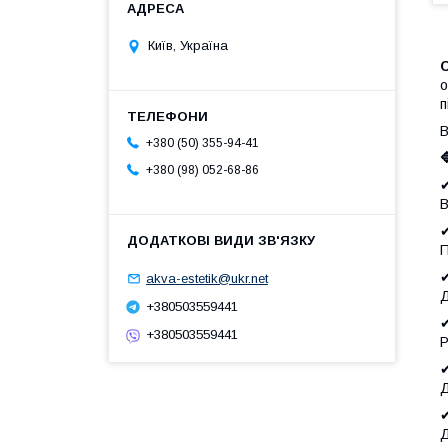
Київ, Україна
С
о
п
В
+380 (50) 355-94-41
+380 (98) 052-68-86
✔
B
✔
П
✔
akva-estetik@ukr.net
Д
+380503559441
✔
+380503559441
Р
✔
Д
✔
Д