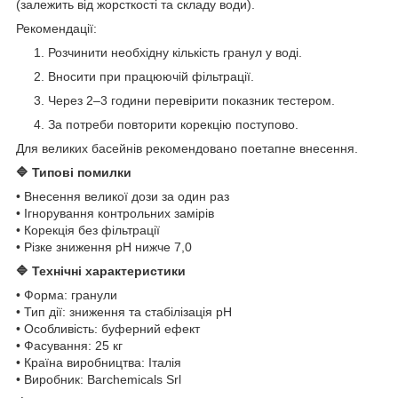
(залежить від жорсткості та складу води).
Рекомендації:
Розчинити необхідну кількість гранул у воді.
Вносити при працюючій фільтрації.
Через 2–3 години перевірити показник тестером.
За потреби повторити корекцію поступово.
Для великих басейнів рекомендовано поетапне внесення.
🔷 Типові помилки
• Внесення великої дози за один раз
• Ігнорування контрольних замірів
• Корекція без фільтрації
• Різке зниження pH нижче 7,0
🔷 Технічні характеристики
• Форма: гранули
• Тип дії: зниження та стабілізація pH
• Особливість: буферний ефект
• Фасування: 25 кг
• Країна виробництва: Італія
• Виробник: Barchemicals Srl