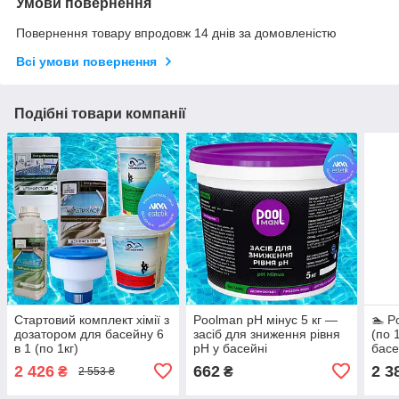
Умови повернення
Повернення товару впродовж 14 днів за домовленістю
Всі умови повернення
Подібні товари компанії
Стартовий комплект хімії з
Poolman pH мінус 5 кг —
🏊 P
дозатором для басейну 6
засіб для зниження рівня
(по 
в 1 (по 1кг)
pH у басейні
басе
2 426
662
2 3
₴
₴
2 553 ₴