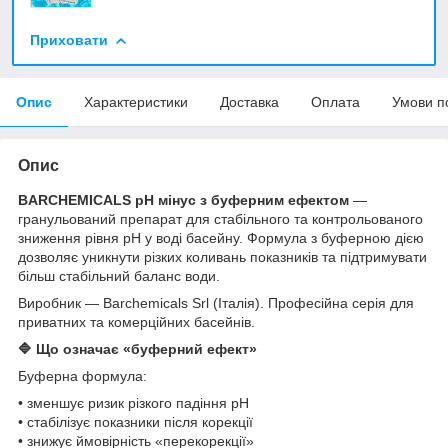
Приховати
Опис
Характеристики
Доставка
Оплата
Умови п
Опис
BARCHEMICALS pH мінус з буферним ефектом
—
гранульований препарат для стабільного та контрольованого
зниження рівня pH у воді басейну. Формула з буферною дією
дозволяє уникнути різких коливань показників та підтримувати
більш стабільний баланс води.
Виробник — Barchemicals Srl (Італія). Професійна серія для
приватних та комерційних басейнів.
🔷 Що означає «буферний ефект»
Буферна формула:
• зменшує ризик різкого падіння pH
• стабілізує показники після корекції
• знижує ймовірність «перекорекції»