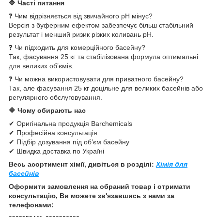
🔷 Часті питання
❓ Чим відрізняється від звичайного pH мінус?
Версія з буферним ефектом забезпечує більш стабільний
результат і менший ризик різких коливань pH.
❓ Чи підходить для комерційного басейну?
Так, фасування 25 кг та стабілізована формула оптимальні
для великих об’ємів.
❓ Чи можна використовувати для приватного басейну?
Так, але фасування 25 кг доцільне для великих басейнів або
регулярного обслуговування.
🔷 Чому обирають нас
✔ Оригінальна продукція Barchemicals
✔ Професійна консультація
✔ Підбір дозування під об’єм басейну
✔ Швидка доставка по Україні
Весь асортимент хімії, дивіться в розділі:
Хімія для
басейнів
Оформити замовлення на обраний товар і отримати
консультацію, Ви можете зв'язавшись з нами за
телефонами: