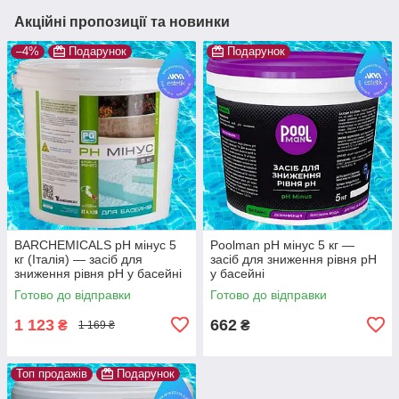
Акційні пропозиції та новинки
–4%
Подарунок
Подарунок
BARCHEMICALS pH мінус 5
Poolman pH мінус 5 кг —
кг (Італія) — засіб для
засіб для зниження рівня pH
зниження рівня pH у басейні
у басейні
Готово до відправки
Готово до відправки
1 123
662
₴
₴
1 169 ₴
Топ продажів
Подарунок