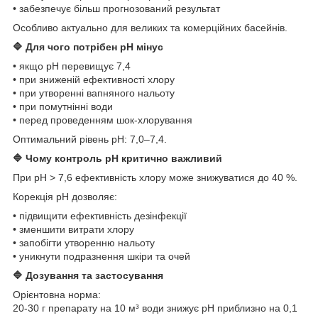
• забезпечує більш прогнозований результат
Особливо актуально для великих та комерційних басейнів.
🔷 Для чого потрібен pH мінус
• якщо pH перевищує 7,4
• при зниженій ефективності хлору
• при утворенні вапняного нальоту
• при помутнінні води
• перед проведенням шок-хлорування
Оптимальний рівень pH: 7,0–7,4.
🔷 Чому контроль pH критично важливий
При pH > 7,6 ефективність хлору може знижуватися до 40 %.
Корекція pH дозволяє:
• підвищити ефективність дезінфекції
• зменшити витрати хлору
• запобігти утворенню нальоту
• уникнути подразнення шкіри та очей
🔷 Дозування та застосування
Орієнтовна норма:
20-30 г препарату на 10 м³ води знижує pH приблизно на 0,1