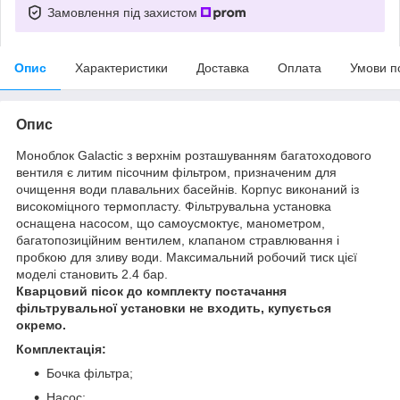
Замовлення під захистом
Опис
Характеристики
Доставка
Оплата
Умови п
Опис
Моноблок Galactic з верхнім розташуванням багатоходового
вентиля є литим пісочним фільтром, призначеним для
очищення води плавальних басейнів. Корпус виконаний із
високоміцного термопласту. Фільтрувальна установка
оснащена насосом, що самоусмоктує, манометром,
багатопозиційним вентилем, клапаном стравлювання і
пробкою для зливу води. Максимальний робочий тиск цієї
моделі становить 2.4 бар.
Кварцовий пісок до комплекту постачання
фільтрувальної установки не входить, купується
окремо.
Комплектація:
Бочка фільтра;
Насос;