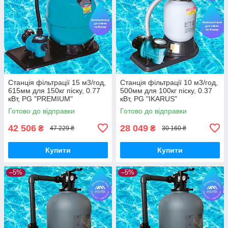
Станція фільтрації 15 м3/год,
Станція фільтрації 10 м3/год,
615мм для 150кг піску, 0.77
500мм для 100кг піску, 0.37
кВт, PG "PREMIUM"
кВт, PG "IKARUS"
Готово до відправки
Готово до відправки
42 506
28 049
₴
₴
47 229 ₴
30 160 ₴
Купити
Купити
–5%
–5%