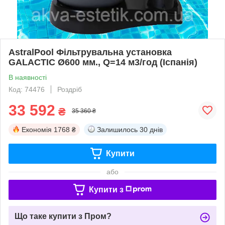
AstralPool Фільтрувальна установка
GALACTIC Ø600 мм., Q=14 м3/год (Іспанія)
В наявності
Код: 74476
Роздріб
33 592
₴
35 360 ₴
Економія
1768 ₴
Залишилось
30 днів
Купити
або
Купити з
Що таке купити з Пром?