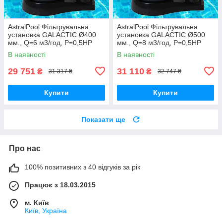
AstralPool Фільтрувальна
AstralPool Фільтрувальна
установка GALACTIC Ø400
установка GALACTIC Ø500
мм., Q=6 м3/год, Р=0,5НР
мм., Q=8 м3/год, Р=0,5НР
(Іспанія)
(Іспанія)
В наявності
В наявності
29 751
31 110
₴
₴
31 317 ₴
32 747 ₴
Купити
Купити
Показати ще
Про нас
100% позитивних з 40 відгуків за рік
Працює з 18.03.2015
м. Київ
Київ, Україна