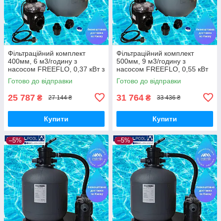
Фільтраційний комплект
Фільтраційний комплект
400мм, 6 м3/годину з
500мм, 9 м3/годину з
насосом FREEFLO, 0,37 кВт з
насосом FREEFLO, 0,55 кВт
підставкою
без підставки
Готово до відправки
Готово до відправки
25 787
31 764
₴
₴
27 144 ₴
33 436 ₴
Купити
Купити
–5%
–5%