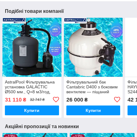
Подібні товари компанії
AstralPool Фільтрувальна
Фільтрувальний бак
Філь
установка GALACTIC
Cantabric D400 з боковим
HAY
Ø500 мм., Q=8 м3/год,
вентилем — піщаний
S244
Р=0,5НР (Іспанія)
фільтр для басейну
бок
31 110
26 000
42 
₴
₴
32 747 ₴
(Fluidra, Іспанія)
піща
басе
Купити
Купити
Фран
Акційні пропозиції та новинки
–13%
–12%