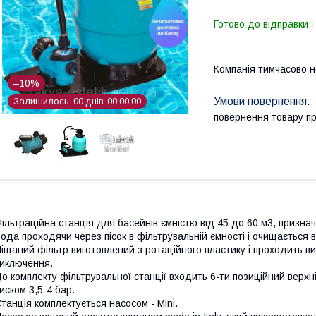
Готово до відправки
Компанія тимчасово 
–10%
Залишилось
0
0
днів
0
0
0
0
0
0
повернення товару п
ільтраційна станція для басейнів ємністю від 45 до 60 м3, призн
ода проходячи через пісок в фільтрувальній ємності і очищається
іщаний фільтр виготовлений з ротаційного пластику і проходить ви
иключення.
о комплекту фільтрувальної станції входить 6-ти позиційний верхн
иском 3,5-4 бар.
танція комплектується насосом - Mini.