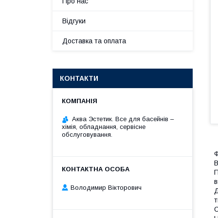
Про нас
Відгуки
Доставка та оплата
КОНТАКТИ
Аква Эстетик. Все для басейнів –
хімія, обладнання, сервісне
обслуговування.
Ф
В
П
в
Володимир Вікторович
Д
т
С