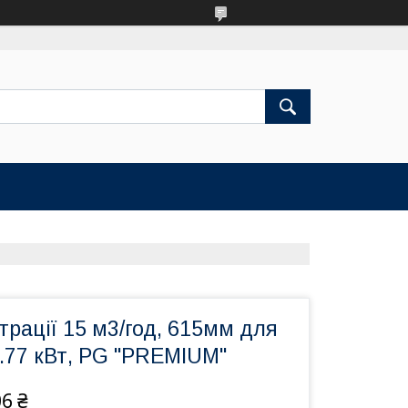
трації 15 м3/год, 615мм для
 0.77 кВт, PG "PREMIUM"
06 ₴