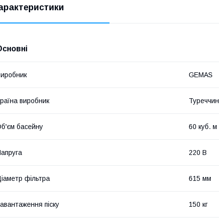
арактеристики
Основні
иробник
GEMAS
раїна виробник
Туреччи
б'єм басейну
60 куб. м
апруга
220 В
іаметр фільтра
615 мм
авантаження піску
150 кг