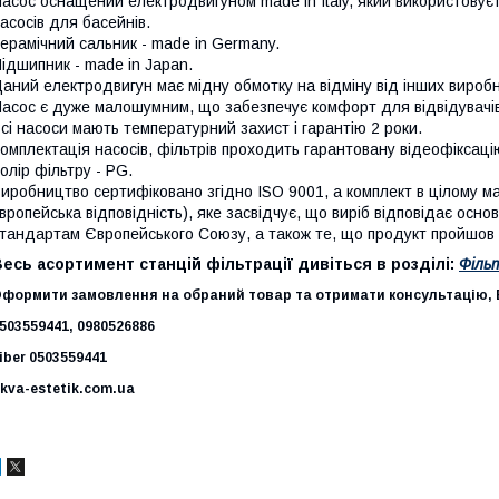
асос оснащений електродвигуном made in Italy, який використову
асосів для басейнів.
ерамічний сальник - made in Germany.
ідшипник - made in Japan.
аний електродвигун має мідну обмотку на відміну від інших виробн
асос є дуже малошумним, що забезпечує комфорт для відвідувачів
сі насоси мають температурний захист і гарантію 2 роки.
омплектація насосів, фільтрів проходить гарантовану відеофіксаці
олір фільтру - PG.
иробництво сертифіковано згідно ISO 9001, а комплект в цілому м
вропейська відповідність), яке засвідчує, що виріб відповідає осн
тандартам Європейського Союзу, а також те, що продукт пройшов 
есь асортимент станцій фільтрації дивіться в розділі:
Філь
формити замовлення на обраний товар та отримати консультацію, В
503559441, 0980526886
iber 0503559441
kva-estetik.com.ua