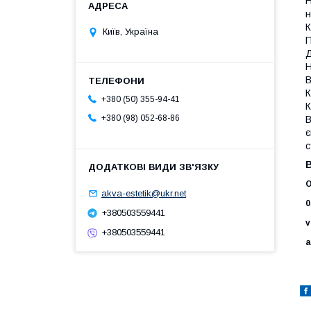
Н
н
К
Київ, Україна
П
Д
Н
В
К
+380 (50) 355-94-41
К
+380 (98) 052-68-86
В
є
с
В
О
akva-estetik@ukr.net
0
+380503559441
v
+380503559441
a