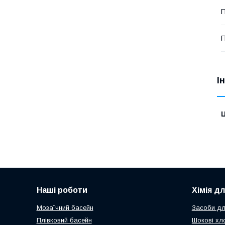
П
П
І
Ц
Наші роботи
Хімія д
Мозаїчний басейн
Засоби дл
Плівковий басейн
Шокові хл