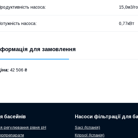
родуктивність насоса:
15,0м3/г
отужність насоса:
0,77кВт
нформація для замовлення
іна:
42 506 ₴
ля басейнів
Насоси фільтрації для б
я регулювання рівня рН
Saci (Іспанія)
орпрепарати
Kripsol (Іспанія)