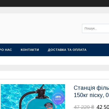
РО НАС
КОНТАКТИ
ДОСТАВКА ТА ОПЛАТА
Станція філь
150кг піску,
42 5
47 229 ₴