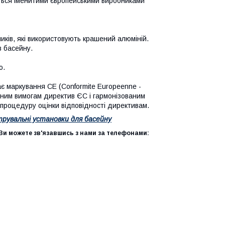
ється іменитими європейськими виробниками
иків, які використовують крашений алюміній.
 басейну.
ю.
ає маркування CE (Conformite Europeenne -
овним вимогам директив ЄС і гармонізованим
процедуру оцінки відповідності директивам.
трувальні установки для басейну
и можете зв'язавшись з нами за телефонами: