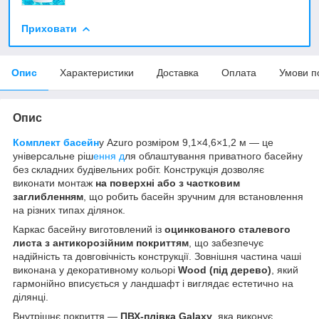
Приховати
Опис
Характеристики
Доставка
Оплата
Умови п
Опис
Комплект басейн
у Azuro розміром 9,1×4,6×1,2 м — це
універсальне ріш
ення д
ля облаштування приватного басейну
без складних будівельних робіт. Конструкція дозволяє
виконати монтаж
на поверхні або з частковим
заглибленням
, що робить басейн зручним для встановлення
на різних типах ділянок.
Каркас басейну виготовлений із
оцинкованого сталевого
листа з антикорозійним покриттям
, що забезпечує
надійність та довговічність конструкції. Зовнішня частина чаші
виконана у декоративному кольорі
Wood (під дерево)
, який
гармонійно вписується у ландшафт і виглядає естетично на
ділянці.
Внутрішнє покриття —
ПВХ-плівка Galaxy
, яка виконує