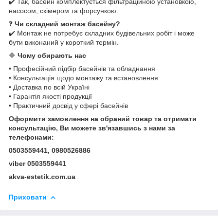
✔️ Так, басейн комплектується фільтраційною установкою,
насосом, скімером та форсункою.
❓
Чи складний монтаж басейну?
✔️ Монтаж не потребує складних будівельних робіт і може
бути виконаний у короткий термін.
🔷
Чому обирають нас
• Професійний підбір басейнів та обладнання
• Консультація щодо монтажу та встановлення
• Доставка по всій Україні
• Гарантія якості продукції
• Практичний досвід у сфері басейнів
Оформити замовлення на обраний товар та отримати
консультацію, Ви можете зв'язавшись з нами за
телефонами:
0503559441, 0980526886
viber 0503559441
akva-estetik.com.ua
Приховати