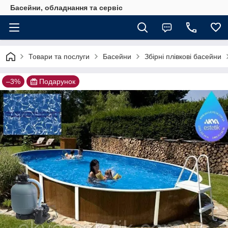
Басейни, обладнання та сервіс
Товари та послуги
Басейни
Збірні плівкові басейни
–3%
Подарунок