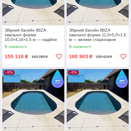
Збірний басейн IBIZA
Збірний басейн IBIZA
овальної форми
овальної форми 11,0×5,0×1,5
10,0×4,16×1,5 м — надійне
м — велике стаціонарне
стаціонарне рішення для
рішення для комфортного
В наявності
В наявності
великої ділянки
плавання
155 116
180 903
₴
₴
163 280 ₴
190 424 ₴
–5%
–5%