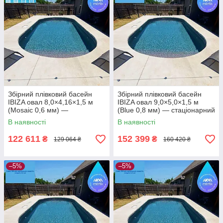
Збірний плівковий басейн
Збірний плівковий басейн
IBIZA овал 8,0×4,16×1,5 м
IBIZA овал 9,0×5,0×1,5 м
(Mosaic 0,6 мм) —
(Blue 0,8 мм) — стаціонарний
стаціонарний басейн під
басейн під встановлення в
В наявності
В наявності
встановлення в котлован
котлован
122 611
152 399
₴
₴
129 064 ₴
160 420 ₴
–5%
–5%