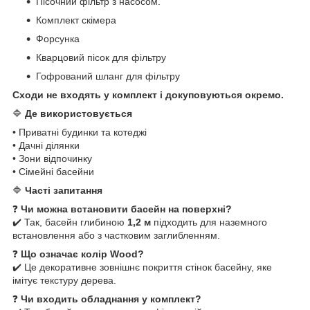
Пісочний фільтр з насосом.
Комплект скімера
Форсунка
Кварцовий пісок для фільтру
Гофрований шланг для фільтру
Сходи не входять у комплект і докуповуються окремо.
🔷
Де використовується
• Приватні будинки та котеджі
• Дачні ділянки
• Зони відпочинку
• Сімейні басейни
🔷
Часті запитання
❓
Чи можна встановити басейн на поверхні?
✔️ Так, басейн глибиною
1,2 м
підходить для наземного
встановлення або з частковим заглибленням.
❓
Що означає колір Wood?
✔️ Це декоративне зовнішнє покриття стінок басейну, яке
імітує текстуру дерева.
❓
Чи входить обладнання у комплект?