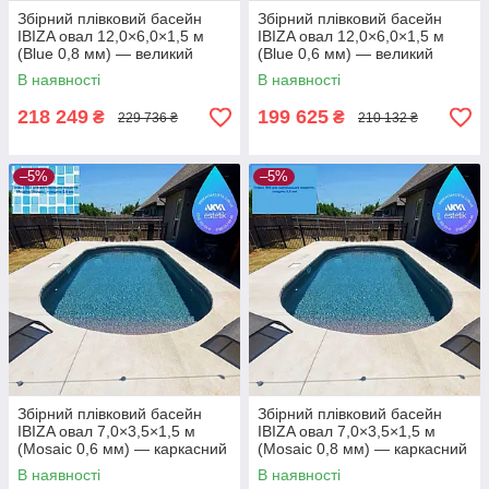
Збірний плівковий басейн
Збірний плівковий басейн
IBIZA овал 12,0×6,0×1,5 м
IBIZA овал 12,0×6,0×1,5 м
(Blue 0,8 мм) — великий
(Blue 0,6 мм) — великий
стаціонарний басейн під
стаціонарний басейн під
В наявності
В наявності
встановлення в котлован
встановлення в котлован
218 249
199 625
₴
₴
229 736 ₴
210 132 ₴
–5%
–5%
Збірний плівковий басейн
Збірний плівковий басейн
IBIZA овал 7,0×3,5×1,5 м
IBIZA овал 7,0×3,5×1,5 м
(Mosaic 0,6 мм) — каркасний
(Mosaic 0,8 мм) — каркасний
басейн для приватного
басейн для приватного
В наявності
В наявності
використання
використання