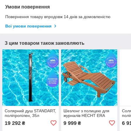
Умови повернення
Повернення товару впродовж 14 днів за домовленістю
Всі умови повернення
З цим товаром також замовляють
Солярний душ STANDART,
Шезлонг з полицею для
Соля
поліпропілен, 35л
журналів HECHT ERA
полі
19 292
9 999
6 9
₴
₴