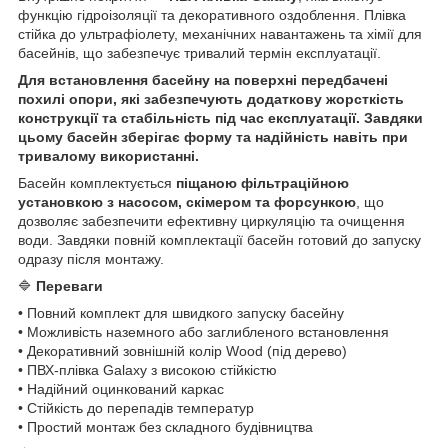
функцію гідроізоляції та декоративного оздоблення. Плівка
стійка до ультрафіолету, механічних навантажень та хімії для
басейнів, що забезпечує тривалий термін експлуатації.
Для встановлення басейну на поверхні передбачені
похилі опори, які забезпечують додаткову жорсткість
конструкції та стабільність під час експлуатації. Завдяки
цьому басейн зберігає форму та надійність навіть при
тривалому використанні.
Басейн комплектується
піщаною фільтраційною
установкою з насосом, скімером та форсункою
, що
дозволяє забезпечити ефективну циркуляцію та очищення
води. Завдяки повній комплектації басейн готовий до запуску
одразу після монтажу.
🔷
Переваги
• Повний комплект для швидкого запуску басейну
• Можливість наземного або заглибленого встановлення
• Декоративний зовнішній колір Wood (під дерево)
• ПВХ-плівка Galaxy з високою стійкістю
• Надійний оцинкований каркас
• Стійкість до перепадів температур
• Простий монтаж без складного будівництва