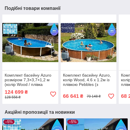
Подібні товари компанії
Комплект басейну Azuro
Комплект басейну Azuro,
Комп
розміром 7,3×3,7×1,2 м
колір Wood, 4.6 х 1.2м із
колі
(колір Wood / плівка
плівкою Pebbles (з
плів
Mosaic) — універсальне
комплектом обладнання)
комп
124 699
₴
рішення для приватного
66 641
68 
₴
70 148 ₴
128 556 ₴
використання
Акційні пропозиції та новинки
–5%
–5%