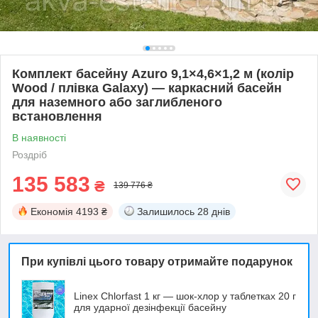
Комплект басейну Azuro 9,1×4,6×1,2 м (колір
Wood / плівка Galaxy) — каркасний басейн
для наземного або заглибленого
встановлення
В наявності
Роздріб
135 583
₴
139 776 ₴
Економія
4193 ₴
Залишилось
28 днів
При купівлі цього товару отримайте подарунок
Linex Chlorfast 1 кг — шок-хлор у таблетках 20 г
для ударної дезінфекції басейну