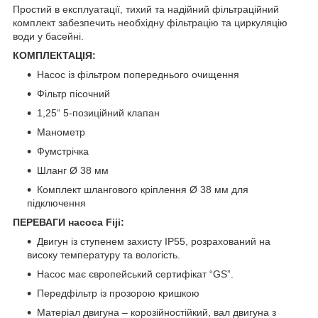
Простий в експлуатації, тихий та надійний фільтраційний
комплект забезпечить необхідну фільтрацію та циркуляцію
води у басейні.
КОМПЛЕКТАЦІЯ:
Насос із фільтром попереднього очищення
Фільтр пісочний
1,25“ 5-позиційний клапан
Манометр
Фумстрічка
Шланг Ø 38 мм
Комплект шлангового кріплення Ø 38 мм для
підключення
ПЕРЕВАГИ насоса Fiji:
Двигун із ступенем захисту IP55, розрахований на
високу температуру та вологість.
Насос має європейський сертифікат “GS”.
Передфільтр із прозорою кришкою
Матеріал двигуна – корозійностійкий, вал двигуна з