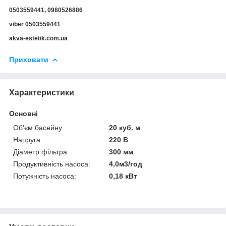
0503559441, 0980526886
viber 0503559441
akva-estetik.com.ua
Приховати
Характеристики
Основні
Об'єм басейну
20 куб. м
Напруга
220 В
Діаметр фільтра
300 мм
Продуктивність насоса:
4,0м3/год
Потужність насоса:
0,18 кВт