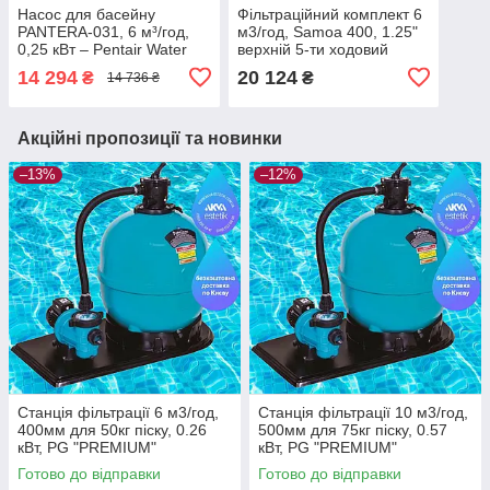
Насос для басейну
Фільтраційний комплект 6
PANTERA-031, 6 м³/год,
м3/год, Samoa 400, 1.25"
0,25 кВт – Pentair Water
верхній 5-ти ходовий
(Бельгія)
клапан, насос із
14 294
20 124
₴
₴
14 736 ₴
передфільтром FIJI 0.23
кВт, з підставкою
Акційні пропозиції та новинки
–13%
–12%
Станція фільтрації 6 м3/год,
Станція фільтрації 10 м3/год,
400мм для 50кг піску, 0.26
500мм для 75кг піску, 0.57
кВт, PG "PREMIUM"
кВт, PG "PREMIUM"
Готово до відправки
Готово до відправки