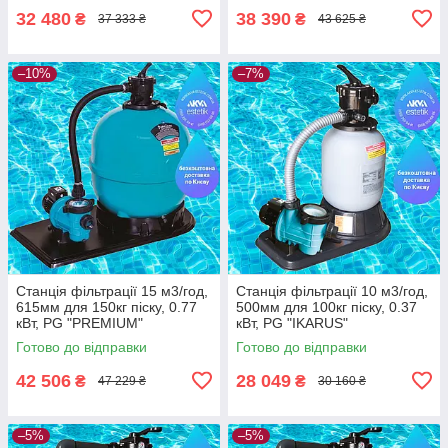
32 480
38 390
₴
₴
37 333 ₴
43 625 ₴
–10%
–7%
Станція фільтрації 15 м3/год,
Станція фільтрації 10 м3/год,
615мм для 150кг піску, 0.77
500мм для 100кг піску, 0.37
кВт, PG "PREMIUM"
кВт, PG "IKARUS"
Готово до відправки
Готово до відправки
42 506
28 049
₴
₴
47 229 ₴
30 160 ₴
–5%
–5%