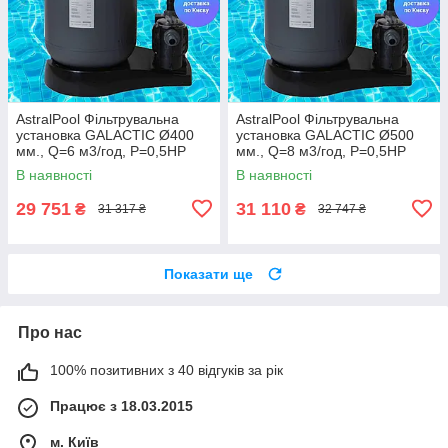
AstralPool Фільтрувальна
AstralPool Фільтрувальна
установка GALACTIC Ø400
установка GALACTIC Ø500
мм., Q=6 м3/год, Р=0,5НР
мм., Q=8 м3/год, Р=0,5НР
(Іспанія)
(Іспанія)
В наявності
В наявності
29 751
31 110
₴
₴
31 317 ₴
32 747 ₴
Показати ще
Про нас
100% позитивних з 40 відгуків за рік
Працює з 18.03.2015
м. Київ