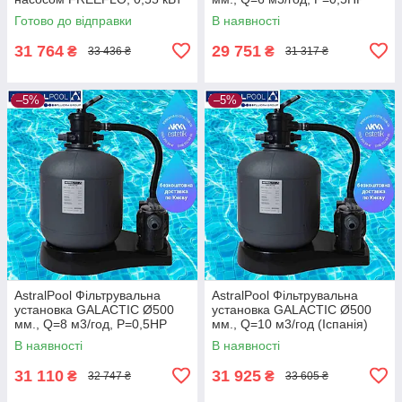
без підставки
(Іспанія)
Готово до відправки
В наявності
31 764
29 751
₴
₴
33 436 ₴
31 317 ₴
–5%
–5%
AstralPool Фільтрувальна
AstralPool Фільтрувальна
установка GALACTIC Ø500
установка GALACTIC Ø500
мм., Q=8 м3/год, Р=0,5НР
мм., Q=10 м3/год (Іспанія)
(Іспанія)
В наявності
В наявності
31 110
31 925
₴
₴
32 747 ₴
33 605 ₴