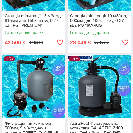
Станція фільтрації 15 м3/год,
Станція фільтрації 10 м3/год,
615мм для 150кг піску, 0.77
500мм для 100кг піску, 0.37
кВт, PG "PREMIUM"
кВт, PG "IKARUS"
Готово до відправки
Готово до відправки
42 506
28 049
₴
₴
47 229 ₴
30 160 ₴
–5%
–5%
Фільтраційний комплект
AstralPool Фільтрувальна
500мм, 9 м3/годину з
установка GALACTIC Ø400
насосом FREEFLO, 0,55 кВт
мм., Q=6 м3/год, Р=0,5НР