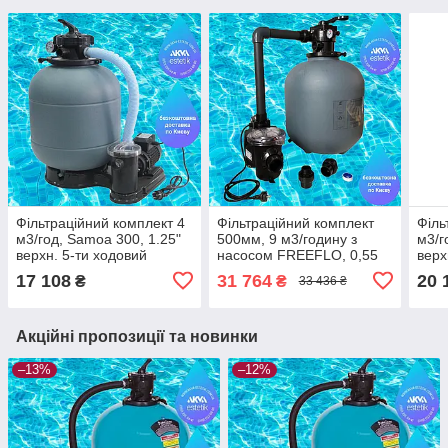
Фільтраційний комплект 4
Фільтраційний комплект
Філь
м3/год, Samoa 300, 1.25"
500мм, 9 м3/годину з
м3/г
верхн. 5-ти ходовий
насосом FREEFLO, 0,55
верх
клапан, насос із
кВт без підставки
клап
17 108
31 764
20 
₴
₴
33 436 ₴
передфільтром FIJI 0.18
пере
кВт, з підставкою
кВт,
Акційні пропозиції та новинки
–13%
–12%