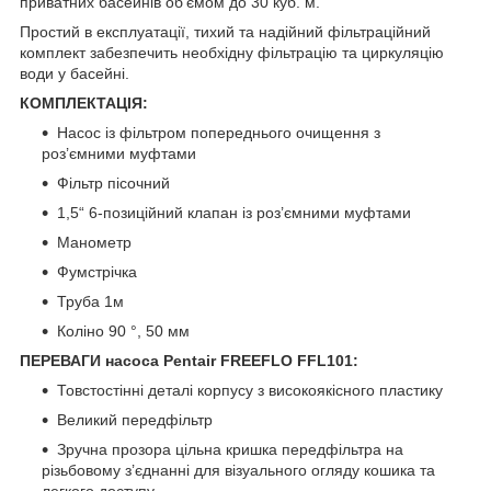
приватних басейнів об’ємом до 30 куб. м.
Простий в експлуатації, тихий та надійний фільтраційний
комплект забезпечить необхідну фільтрацію та циркуляцію
води у басейні.
КОМПЛЕКТАЦІЯ:
Насос із фільтром попереднього очищення з
роз’ємними муфтами
Фільтр пісочний
1,5“ 6-позиційний клапан із роз’ємними муфтами
Манометр
Фумстрічка
Труба 1м
Коліно 90 °, 50 мм
ПЕРЕВАГИ насоса Pentair FREEFLO FFL101:
Товстостінні деталі корпусу з високоякісного пластику
Великий передфільтр
Зручна прозора цільна кришка передфільтра на
різьбовому з’єднанні для візуального огляду кошика та
легкого доступу