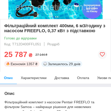
Фільтраційний комплект 400мм, 6 м3/годину з
насосом FREEFLO, 0,37 кВт з підставкою
Готово до відправки
Код: T712D400FFL051
Роздріб
25 787
₴
27 144 ₴
Економія
1357 ₴
Залишилось
29 днів
Опис
Характеристики
Доставка
Оплата
Умови п
Опис
Фільтраційний комплект з насосом Pentair FREEFLO та
фільтром Samoa – найкраще рішення для невеликих