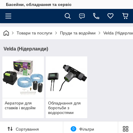
Басейни, обладнання та сервіс
Товари та послуги
Пруди та водойми
Velda (Нідерла
Velda (Нідерланди)
Аератори для
Обладнання для
ставків і водойм
боротьби з
водоростями
Сортування
0
Фільтри