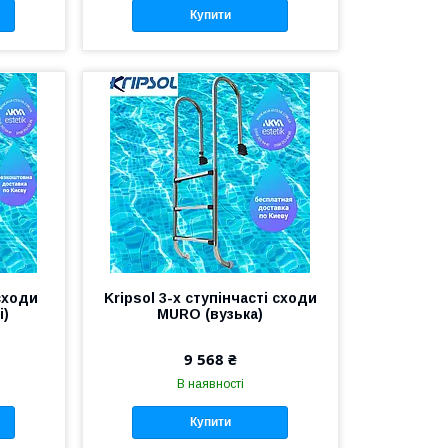
Купити
 сходи
Kripsol 3-х ступінчасті сходи
і)
MURO (вузька)
9 568 ₴
В наявності
Купити