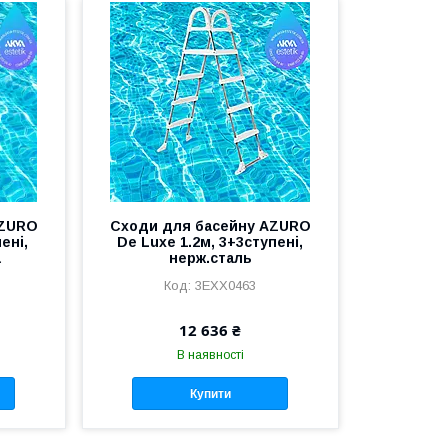
AZURO
Сходи для басейну AZURO
ені,
De Luxe 1.2м, 3+3ступені,
а
нерж.сталь
3EXX0463
12 636 ₴
В наявності
Купити