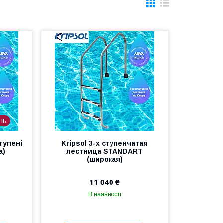
нь
тупені
Kripsol 3-х ступенчатая
а)
лестница STANDART
(широкая)
11 040 ₴
В наявності