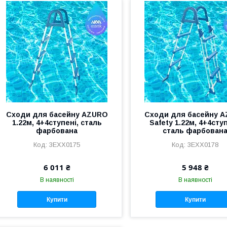
Сходи для басейну AZURO
Сходи для басейну 
1.22м, 4+4ступені, сталь
Safety 1.22м, 4+4ступ
фарбована
сталь фарбован
3EXX0175
3EXX0178
6 011 ₴
5 948 ₴
В наявності
В наявності
Купити
Купити