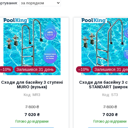
–10%
Залишився 31 день
–10%
Залишився 31 де
Сходи для басейну 3 ступені
Сходи для басейну 3 с
MURO (вузька)
STANDART (широк
MR3
ST3
7 800 ₴
7 800 ₴
7 020 ₴
7 020 ₴
Готово до відправки
Готово до відправки