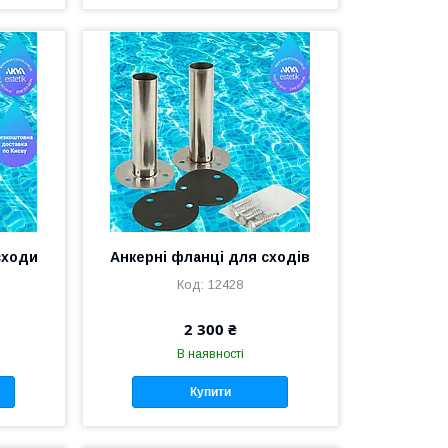
 сходи
Анкерні фланці для сходів
12428
2 300 ₴
В наявності
Купити