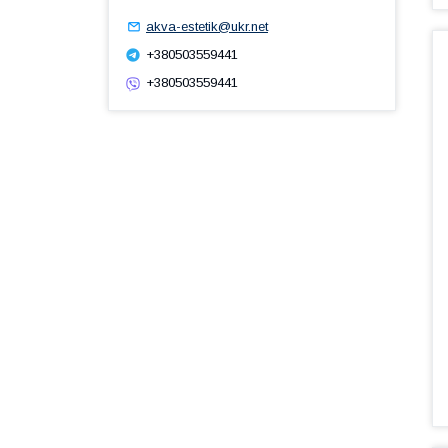
akva-estetik@ukr.net
+380503559441
+380503559441