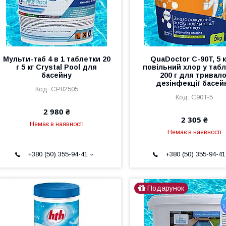
Мульти-таб 4 в 1 таблетки 20
QuaDoctor C-90T, 5 
г 5 кг Crystal Pool для
повільний хлор у таб
басейну
200 г для тривало
дезінфекції басей
CP02505
C90T-5
2 980 ₴
2 305 ₴
Немає в наявності
Немає в наявності
+380 (50) 355-94-41
+380 (50) 355-94-41
Подарунок