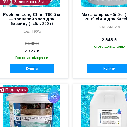
–5%
Залишилось 3 дні
Poolman Long Chlor T90 5 кг
Максі хлор комбі 5кг (
— тривалий хлор для
200г) хімія для бас
басейну (табл. 200 г)
AM12.5
T90/5
2 548 ₴
2 502 ₴
Готово до відправки
2 377 ₴
Готово до відправки
Купити
Купити
Подарунок