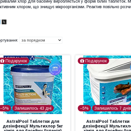
ривалий хлор для басейну виробляється у формі білих таблеток. М
ктивним хлором, що знищує мікроорганізми. Реактив повільно розчи
Подарунок
Подарунок
–5%
Залишилось 43 дні
–5%
Залишилось 7 дні
AstralPool Таблетки для
AstralPool Таблетки
дезінфекції Мультихлор 5кг
дезінфекції Мультихл
хімія для басейну (Іспанія)
хімія для басейну (Ісп