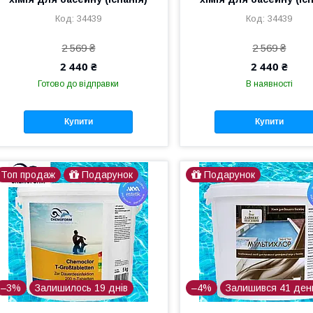
34439
34439
2 569 ₴
2 569 ₴
2 440 ₴
2 440 ₴
Готово до відправки
В наявності
Купити
Купити
Топ продаж
Подарунок
Подарунок
–3%
Залишилось 19 днів
–4%
Залишився 41 ден