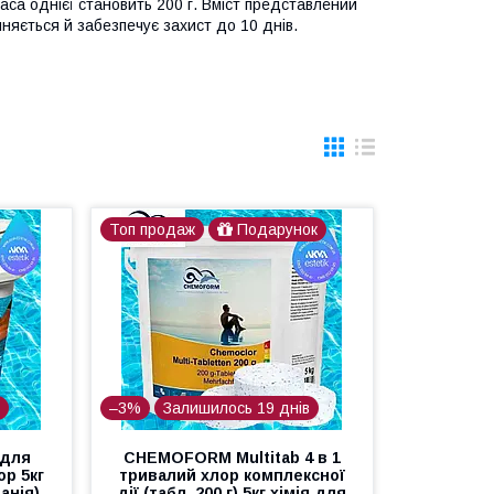
аса однієї становить 200 г. Вміст представлений
няється й забезпечує захист до 10 днів.
Топ продаж
Подарунок
в
–3%
Залишилось 19 днів
 для
CHEMOFORM Multitab 4 в 1
ор 5кг
тривалий хлор комплексної
анія)
дії (табл. 200 г) 5кг хімія для