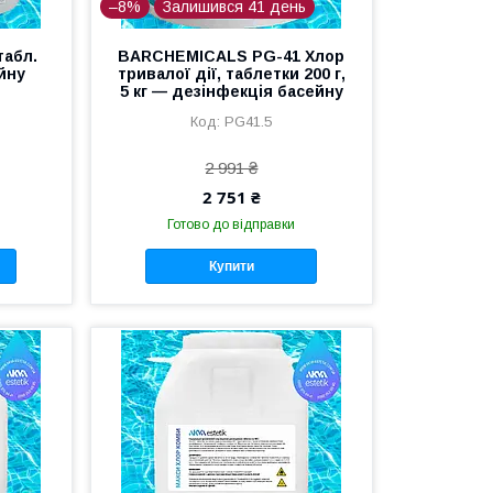
–8%
Залишився 41 день
табл.
BARCHEMICALS PG-41 Хлор
ейну
тривалої дії, таблетки 200 г,
5 кг — дезінфекція басейну
PG41.5
2 991 ₴
2 751 ₴
Готово до відправки
Купити