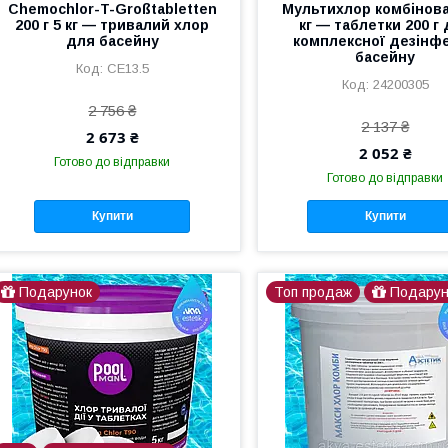
Chemochlor-T-Großtabletten
Мультихлор комбінова
200 г 5 кг — тривалий хлор
кг — таблетки 200 г
для басейну
комплексної дезінфе
басейну
CE13.5
24200305
2 756 ₴
2 137 ₴
2 673 ₴
2 052 ₴
Готово до відправки
Готово до відправки
Купити
Купити
Подарунок
Топ продаж
Подарун