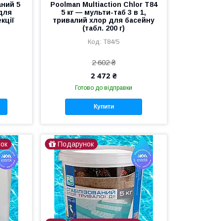
ний 5
Poolman Multiaction Chlor T84
 для
5 кг — мульти-таб 3 в 1,
кції
тривалий хлор для басейну
(табл. 200 г)
T84/5
2 602 ₴
2 472 ₴
Готово до відправки
Купити
ок
Подарунок