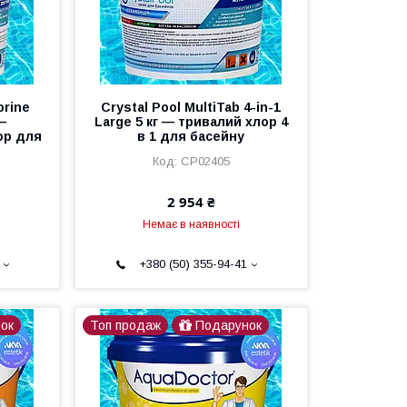
orine
Crystal Pool MultiTab 4-in-1
—
Large 5 кг — тривалий хлор 4
ор для
в 1 для басейну
CP02405
2 954 ₴
Немає в наявності
+380 (50) 355-94-41
ок
Топ продаж
Подарунок