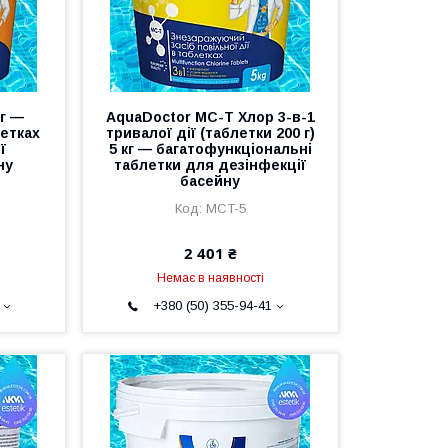
кг —
AquaDoctor MC-T Хлор 3-в-1
летках
тривалої дії (таблетки 200 г)
ї
5 кг — багатофункціональні
ну
таблетки для дезінфекції
басейну
MCT-5
2 401 ₴
Немає в наявності
+380 (50) 355-94-41