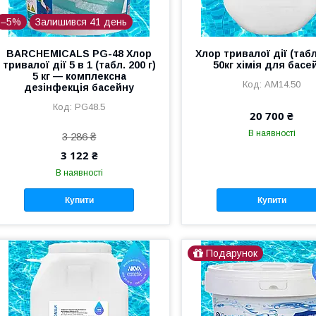
–5%
Залишився 41 день
BARCHEMICALS PG-48 Хлор
Хлор тривалої дії (табл
тривалої дії 5 в 1 (табл. 200 г)
50кг хімія для басе
5 кг — комплексна
AM14.50
дезінфекція басейну
PG48.5
20 700 ₴
В наявності
3 286 ₴
3 122 ₴
В наявності
Купити
Купити
Подарунок