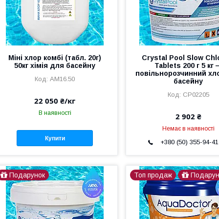
Міні хлор комбі (табл. 20г)
Crystal Pool Slow Chl
50кг хімія для басейну
Tablets 200 г 5 кг 
повільнорозчинний хл
AM16.50
басейну
CP02205
22 050 ₴/кг
В наявності
2 902 ₴
Немає в наявності
Купити
+380 (50) 355-94-41
Подарунок
Топ продаж
Подарун