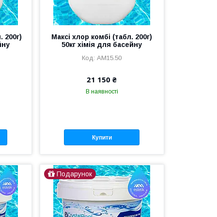
. 200г)
Максі хлор комбі (табл. 200г)
йну
50кг хімія для басейну
AM15.50
21 150 ₴
В наявності
Купити
Подарунок