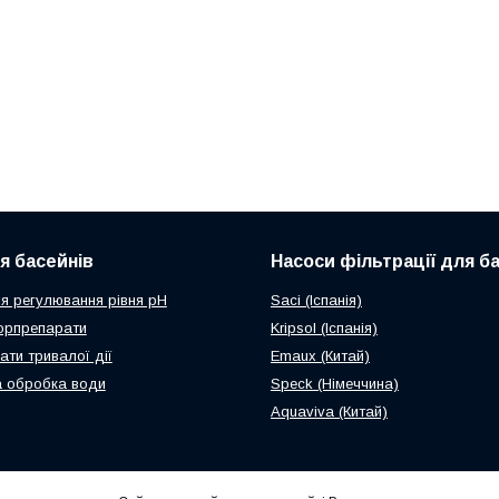
ля басейнів
Насоси фільтрації для б
я регулювання рівня рН
Saci (Іспанія)
орпрепарати
Kripsol (Іспанія)
ати тривалої дії
Emaux (Китай)
 обробка води
Speck (Німеччина)
Aquaviva (Китай)