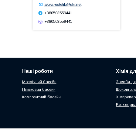
akva-estetik@ukr.net
+380503559441
+380503559441
Наші роботи
Хімія д
Мозаїчний басейн
Засоби дл
Плівковий басейн
Шокові хл
Композитний басейн
Хімпрепар
Безхлорна