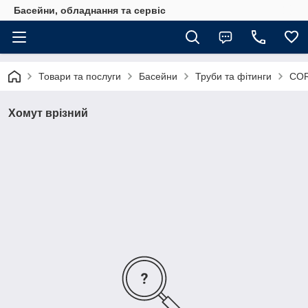
Басейни, обладнання та сервіс
Товари та послуги
Басейни
Труби та фітинги
COR
Хомут врізний