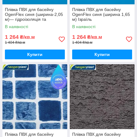
Плівка ПВХ для басейну
Плівка ПВХ для басейну
OgenFlex синя (ширина-2,05
OgenFlex синя (ширина 1,65
м)— гідроізоляція та
м) Ізраїль
облицювання чаші (Ізраїль)
В наявності
В наявності
1 264
1 264
₴/кв.м
₴/кв.м
1 404 ₴/кв.м
1 404 ₴/кв.м
Купити
Купити
Плівка ПВХ для басейну
Плівка ПВХ для басейну