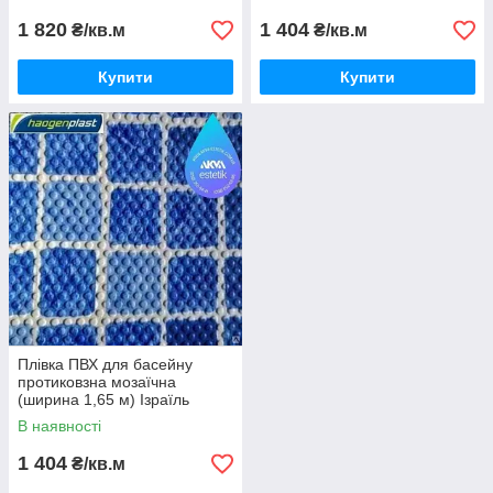
1 820
1 404
₴/кв.м
₴/кв.м
Купити
Купити
Плівка ПВХ для басейну
протиковзна мозаїчна
(ширина 1,65 м) Ізраїль
В наявності
1 404
₴/кв.м