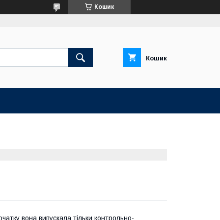
Кошик
Кошик
початку вона випускала тільки контрольно-