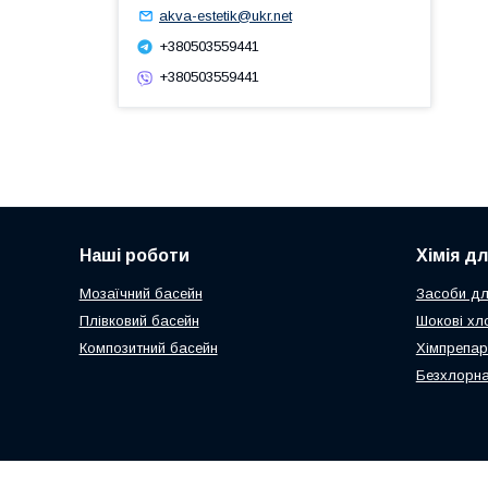
akva-estetik@ukr.net
+380503559441
+380503559441
Наші роботи
Хімія д
Мозаїчний басейн
Засоби дл
Плівковий басейн
Шокові хл
Композитний басейн
Хімпрепар
Безхлорна