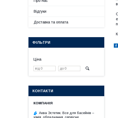
Про нас
в
Відгуки
С
е
Доставка та оплата
п
К
ФІЛЬТРИ
Ціна
КОНТАКТИ
Аква Эстетик. Все для басейнів –
хімія, обладнання, сервісне