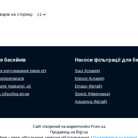
ля басейнів
Насоси фільтрації для б
я регулювання рівня рН
Saci (Іспанія)
орпрепарати
Kripsol (Іспанія)
ати тривалої дії
Emaux (Китай)
 обробка води
Speck (Німеччина)
Aquaviva (Китай)
Сайт створений на маркетплейсі
Prom.ua
Продавець на Bigl.ua
Аква Эстетик. Все для басейнів – хімія, обладнання, сервісне обслуговування. |
Поскаржитися на контент