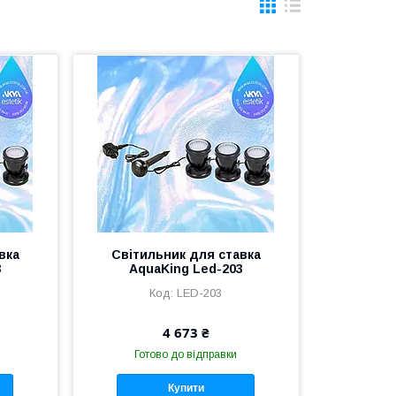
вка
Світильник для ставка
3
AquaKing Led-203
LED-203
4 673 ₴
Готово до відправки
Купити