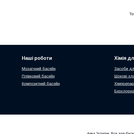
Наші роботи
Хімія д
Мозаїчний басейн
Засоби дл
Плівковий басейн
Шокові хл
Композитний басейн
Хімпрепар
Безхлорна