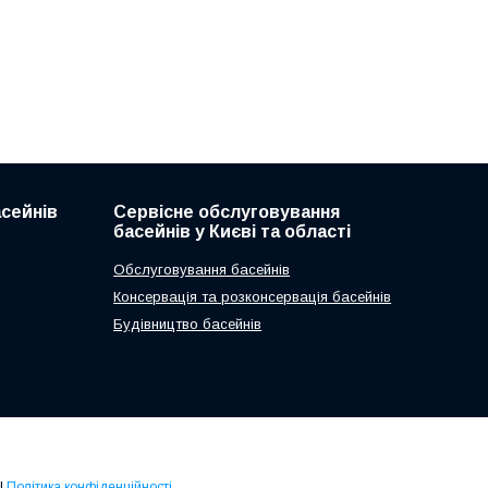
асейнів
Сервісне обслуговування
басейнів у Києві та області
Обслуговування басейнів
Консервація та розконсервація басейнів
Будівництво басейнів
|
Політика конфіденційності