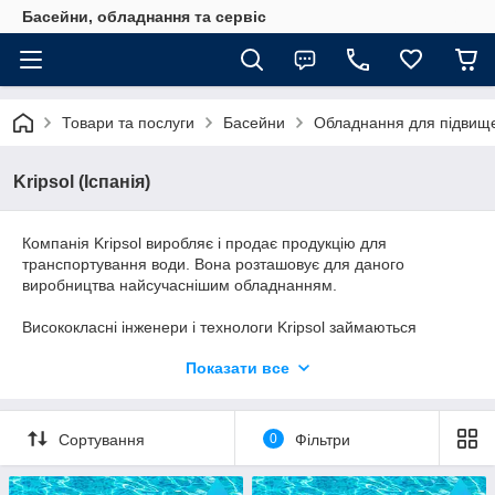
Басейни, обладнання та сервіс
Товари та послуги
Басейни
Обладнання для підвищ
Kripsol (Іспанія)
Компанія Kripsol виробляє і продає продукцію для
транспортування води. Вона розташовує для даного
виробництва найсучаснішим обладнанням.
Висококласні інженери і технологи Kripsol займаються
розробкою нових моделей, враховуючи при цьому останні
Показати все
досягнення в галузі інноваційних технологій.
Весь вироблений продукт компанії Kripsol відрізняється
високою якістю, довговічністю і економічністю. Основною
Сортування
0
Фільтри
метою компанії є розробка нового обладнання і
вдосконалення вже наявного у виробництві. За випуск і