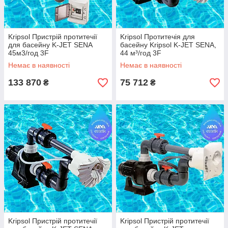
Kripsol Пристрій протитечії
Kripsol Протитечія для
для басейну K-JET SENA
басейну Kripsol K-JET SENA,
45м3/год 3F
44 м³/год 3F
Немає в наявності
Немає в наявності
133 870
75 712
₴
₴
Kripsol Пристрій протитечії
Kripsol Пристрій протитечії