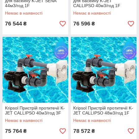
для басейну K-JET SENA
для басейну K-JET
44м3/год 1F
CALLIPSO 40м3/год 1F
Немає в наявності
Немає в наявності
76 544
76 596
₴
₴
Kripsol Пристрій протитечії K-
Kripsol Пристрій протитечії K-
JET CALLIPSO 40м3/год 3F
JET CALLIPSO 48м3/год 1F
Немає в наявності
Немає в наявності
75 764
78 572
₴
₴