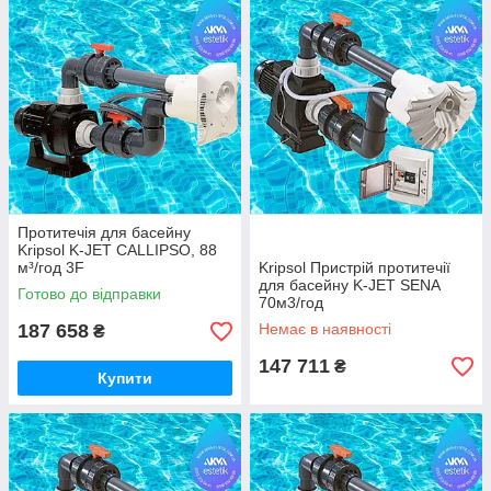
маркетинг конкретного виду продукції відповідають спеціальні
підрозділи, на які поділене виробництво.
Протитечія для басейну
Kripsol K-JET CALLIPSO, 88
м³/год 3F
Kripsol Пристрій протитечії
для басейну K-JET SENA
Готово до відправки
70м3/год
187 658
Немає в наявності
₴
147 711
₴
Купити