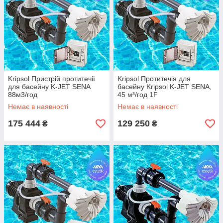
Kripsol Пристрій протитечії
Kripsol Протитечія для
для басейну K-JET SENA
басейну Kripsol K-JET SENA,
88м3/год
45 м³/год 1F
Немає в наявності
Немає в наявності
175 444
129 250
₴
₴