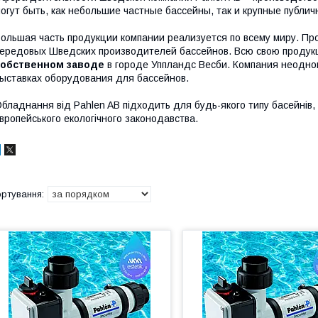
огут быть, как небольшие частные бассейны, так и крупные публ
ольшая часть продукции компании реализуется по всему миру. П
ередовых Шведских производителей бассейнов. Всю свою продук
собственном заводе
в городе Уппландс Весби. Компания неодно
ыставках оборудования для бассейнов.
бладнання від Pahlen AB підходить для будь-якого типу басейнів, і
вропейського екологічного законодавства.