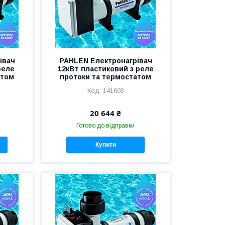
івач
PAHLEN Електронагрівач
реле
12кВт пластиковий з реле
атом
протоки та термостатом
141603
20 644 ₴
Готово до відправки
Купити