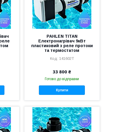
івач
PAHLEN TITAN
 реле
Електронагрівач 9кВт
атом
пластиковий з реле протоки
та термостатом
141602Т
33 800 ₴
Готово до відправки
Купити