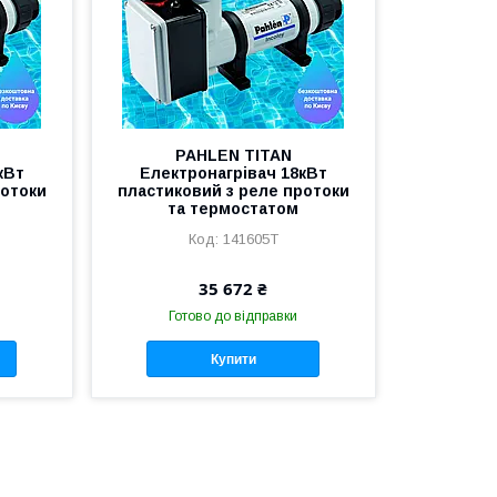
PAHLEN TITAN
кВт
Електронагрівач 18кВт
ротоки
пластиковий з реле протоки
та термостатом
141605Т
35 672 ₴
Готово до відправки
Купити