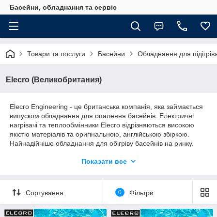
Басейни, обладнання та сервіс
Товари та послуги
Басейни
Обладнання для підігрів
Elecro (Великобритания)
Elecro Engineering - це британська компанія, яка займається
випуском обладнання для опалення басейнів. Електричні
нагрівачі та теплообмінники Elecro відрізняються високою
якістю матеріалів та оригінальною, англійською збіркою.
Найнадійніше обладнання для обігріву басейнів на ринку.
Elecro Engineering Ltd є передовим виробником
Показати все
Великобританії та головним новатором у галузі нагрівання
води басейну. Компанія була заснована понад 15 років тому
з метою забезпечення високої якості обладнання для
опалення плавальних басейнів. Компанія швидко
Сортування
0
Фільтри
розвинулася на деяких інших ринках, включаючи басейни з
тропічною, морською водою та багатьох інших областях