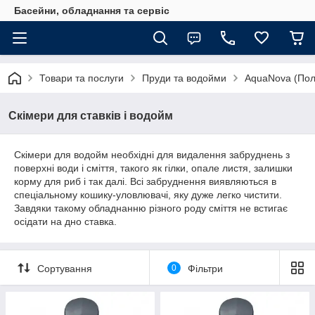
Басейни, обладнання та сервіс
Товари та послуги
Пруди та водойми
AquaNova (По
Скімери для ставків і водойм
Скімери для водойм необхідні для видалення забруднень з
поверхні води і сміття, такого як гілки, опале листя, залишки
корму для риб і так далі. Всі забруднення виявляються в
спеціальному кошику-уловлювачі, яку дуже легко чистити.
Завдяки такому обладнанню різного роду сміття не встигає
осідати на дно ставка.
Сортування
0
Фільтри