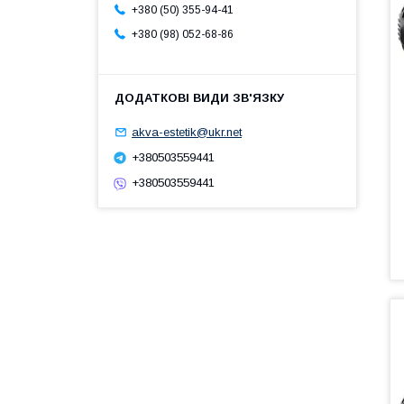
+380 (50) 355-94-41
+380 (98) 052-68-86
akva-estetik@ukr.net
+380503559441
+380503559441