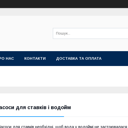
РО НАС
КОНТАКТИ
ДОСТАВКА ТА ОПЛАТА
асоси для ставків і водойм
асоси для ставків необхідні, щоб вода у водоймі не застоювалася