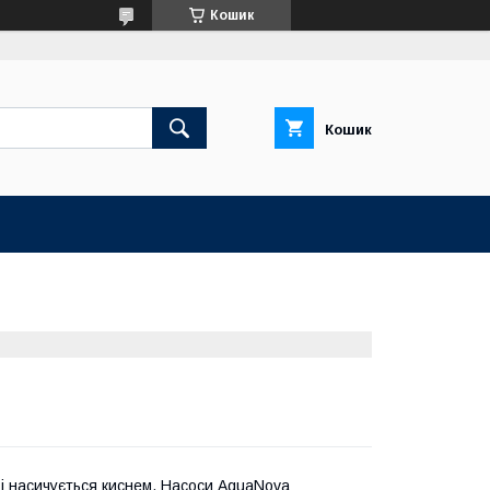
Кошик
Кошик
 і насичується киснем. Насоси AquaNova